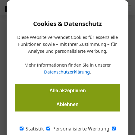
Cookies & Datenschutz
Firmenverzeichnis
›
K.N.O.L.L Metall- und Spenglertechnik
K.N.O.L.L Metall- und
Diese Website verwendet Cookies für essenzielle
Funktionen sowie – mit Ihrer Zustimmung – für
Analyse und personalisierte Werbung.
Spenglertechnik
Mehr Informationen finden Sie in unserer
Humlanger Straße 20, 89185 Hüttisheim, DE
Datenschutzerklärung
.
Alle akzeptieren
Standort
Ablehnen
+
−
Statistik
Personalisierte Werbung