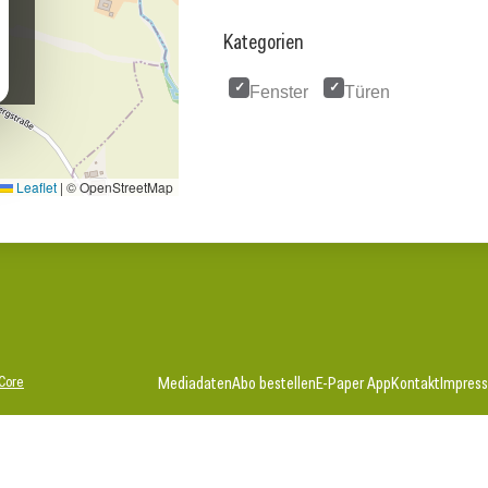
Kategorien
Fenster
Türen
Leaflet
|
© OpenStreetMap
Core
Mediadaten
Abo bestellen
E-Paper App
Kontakt
Impres