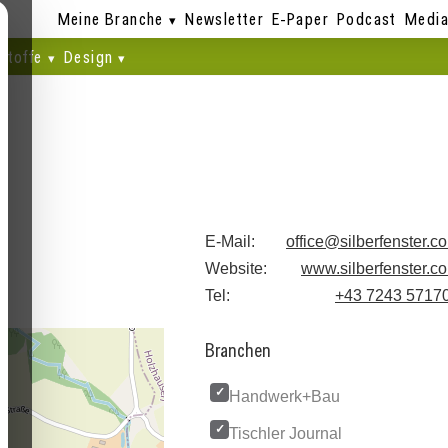
Meine Branche
Newsletter
E-Paper
Podcast
Media
stoffe
Design
E-Mail:
office@silberfenster.c
Website:
www.silberfenster.c
Tel:
+43 7243 5717
Branchen
Handwerk+Bau
Tischler Journal