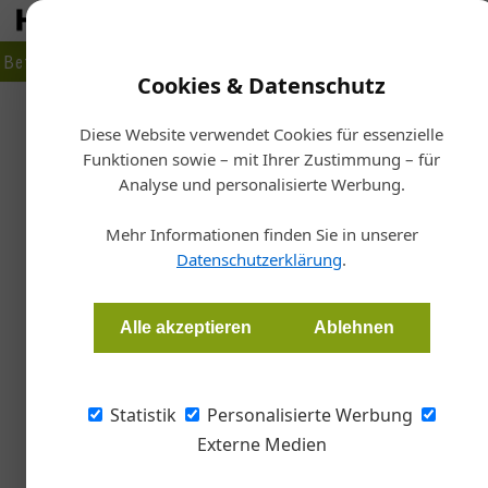
Betrieb
Markt
Planen
Bauen
Fertigen
Bau- + Werk
Cookies & Datenschutz
Firmenverzeichnis
›
Silber Fensterbau GmbH
Diese Website verwendet Cookies für essenzielle
Funktionen sowie – mit Ihrer Zustimmung – für
Silber Fensterbau GmbH
Analyse und personalisierte Werbung.
Mistelbacherstrasse 19, 4613 Mistelbach, Österreich
Mehr Informationen finden Sie in unserer
Datenschutzerklärung
.
Standort
Alle akzeptieren
Ablehnen
+
Statistik
Personalisierte Werbung
−
Externe Medien