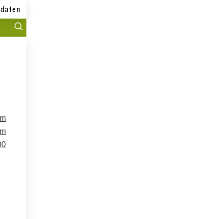
daten
om
om
00