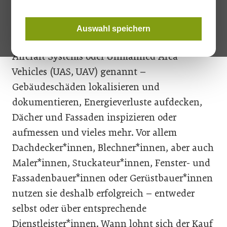
Mit einer Digital- oder Wärmebildkamera
ausgestattet, können ferngesteuerte
Auswahl speichern
Flugdrohnen – auch Multicopter, Unmanned
Aircraft Systems oder Unmanned Area
Vehicles (UAS, UAV) genannt –
Gebäudeschäden lokalisieren und
dokumentieren, Energieverluste aufdecken,
Dächer und Fassaden inspizieren oder
aufmessen und vieles mehr. Vor allem
Dachdecker*innen, Blechner*innen, aber auch
Maler*innen, Stuckateur*innen, Fenster- und
Fassadenbauer*innen oder Gerüstbauer*innen
nutzen sie deshalb erfolgreich – entweder
selbst oder über entsprechende
Dienstleister*innen. Wann lohnt sich der Kauf