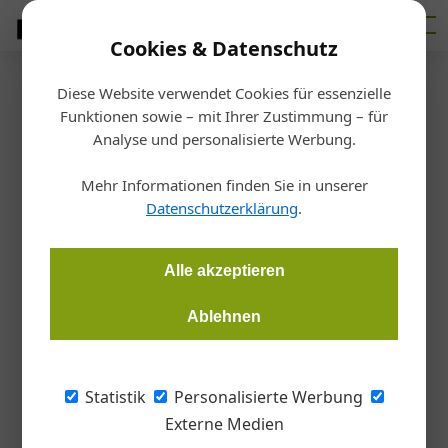
Cookies & Datenschutz
Diese Website verwendet Cookies für essenzielle
Startseite
/
Markt
Funktionen sowie – mit Ihrer Zustimmung – für
Marktübersicht
Analyse und personalisierte Werbung.
Bau-Drohnen: Das fliegende
Mehr Informationen finden Sie in unserer
Auge
Datenschutzerklärung
.
Redaktion
11.01.2021, 14:03 Uhr
Alle akzeptieren
Ablehnen
Drohnen für die Inspektion oder das Aufmaß von Dächern,
Fassaden und Gebäuden werden immer billiger und besser.
Worauf sollte man beim Kauf und Einsatz achten? Wann sind
Statistik
Personalisierte Werbung
Dienstleister*innen sinnvoller?
Externe Medien