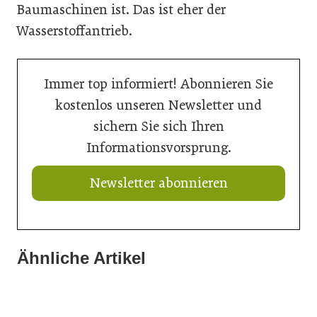
Baumaschinen ist. Das ist eher der
Wasserstoffantrieb.
Immer top informiert! Abonnieren Sie
kostenlos unseren Newsletter und
sichern Sie sich Ihren
Informationsvorsprung.
Newsletter abonnieren
Ähnliche Artikel
20. Juli 2026
20. Juli 2026
Aus Verantwortung gewachsen
16. Juli 2026
Aktuelle Prognose: Tiefpunkt am Bau in 2026 erreicht
Der Bau braucht schnellere Verfahren