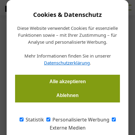
Cookies & Datenschutz
Diese Website verwendet Cookies für essenzielle
Startseite
/
Markt
Funktionen sowie – mit Ihrer Zustimmung – für
Interview: Klare Worte
Analyse und personalisierte Werbung.
Endlich wieder weniger
Mehr Informationen finden Sie in unserer
Bürokratie
Datenschutzerklärung
.
Martin Hehemann
28.05.2024, 09:28 Uhr
Alle akzeptieren
Ablehnen
Wolfgang Rigo, Geschäftsführer des Vorarlberger
Baumaschinen-Generalimporteurs Huppenkothen, findet im
Interview mit der Bauzeitung „Klare Worte“. Er spricht
Statistik
Personalisierte Werbung
darüber, was er sich von der Politik wünscht, und erklärt, was
Externe Medien
ein Hotelzimmer mit einem Bagger zu tun hat.