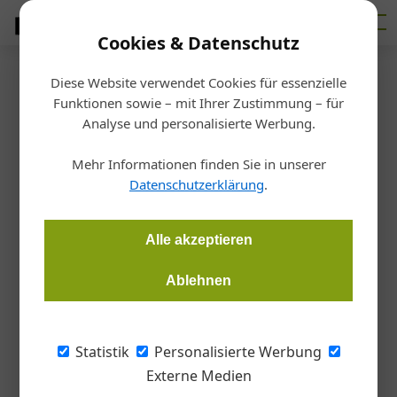
Cookies & Datenschutz
Diese Website verwendet Cookies für essenzielle
Startseite
/
Markt
Funktionen sowie – mit Ihrer Zustimmung – für
KMU-Forscher Oberholzner zur
Analyse und personalisierte Werbung.
Corona-Krise: „Eine Welle an
Mehr Informationen finden Sie in unserer
Datenschutzerklärung
.
Effekten“
Alle akzeptieren
Gudrun Haigermoser
02.04.2020, 10:38 Uhr
Ablehnen
Trotz einer Situation, die sich täglich ändert, wagt Thomas
Oberholzner, Leiter der KMU Forschung Austria, einen Blick in
Statistik
Personalisierte Werbung
die Zukunft und analysiert die möglichen wirtschaftlichen
Externe Medien
Auswirkungen der Corona-Krise.