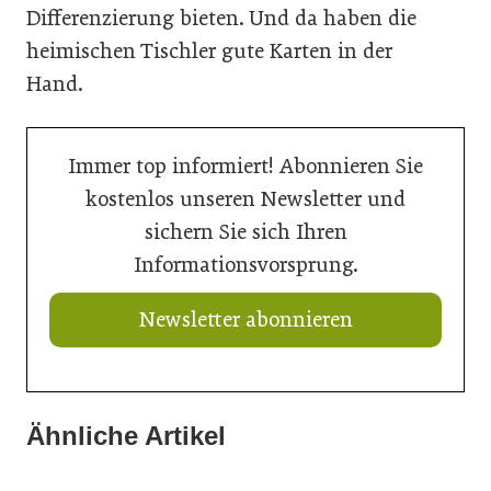
Differenzierung bieten. Und da haben die
heimischen Tischler gute Karten in der
Hand.
Immer top informiert! Abonnieren Sie
kostenlos unseren Newsletter und
sichern Sie sich Ihren
Informationsvorsprung.
Newsletter abonnieren
Ähnliche Artikel
20. Juli 2026
16. Juli 2026
Aktuelle Prognose: Tiefpunkt am Bau in 2026 erreicht
15. Juli 2026
Der Bau braucht schnellere Verfahren