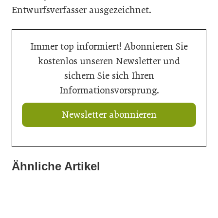
Entwurfsverfasser ausgezeichnet.
Immer top informiert! Abonnieren Sie
kostenlos unseren Newsletter und
sichern Sie sich Ihren
Informationsvorsprung.
Newsletter abonnieren
Ähnliche Artikel
20. Juli 2026
16. Juli 2026
Aktuelle Prognose: Tiefpunkt am Bau in 2026 erreicht
15. Juli 2026
Der Bau braucht schnellere Verfahren
Neun von zehn Betrieben finden kaum Personal