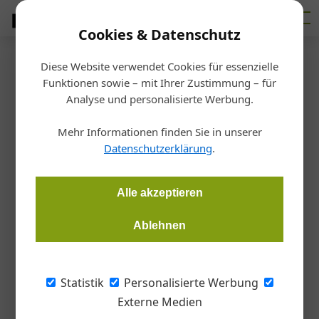
Cookies & Datenschutz
Diese Website verwendet Cookies für essenzielle
Startseite
/
Markt
Funktionen sowie – mit Ihrer Zustimmung – für
Staatspreis Architektur für
Analyse und personalisierte Werbung.
Ortner&Ortner
Mehr Informationen finden Sie in unserer
Datenschutzerklärung
.
Redaktion Architektur & Bau Forum
14.04.2020, 15:00 Uhr
Alle akzeptieren
Auf Vorschlag des Österreichischen Kunstsenats wird die
Ablehnen
höchste Auszeichnung der Republik Österreich, der Große
Österreichische Staatspreis für ein künstlerisch
herausragendes Lebenswerk den Architekten Laurids und
Statistik
Personalisierte Werbung
Manfred Ortner zuerkannt. Und die Architekten dürfen sich
Externe Medien
auch über eine weitere Prämierung freuen, den Deutschen