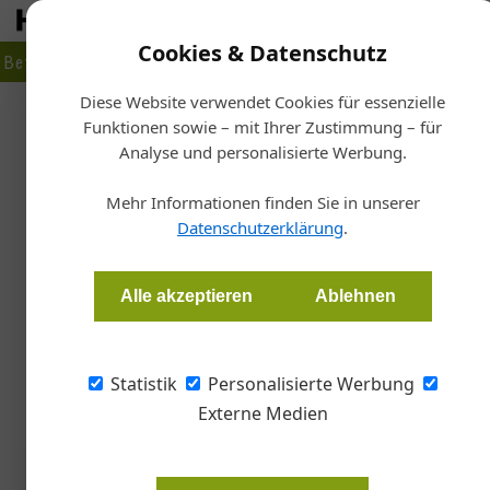
Cookies & Datenschutz
Betrieb
Markt
Planen
Bauen
Fertigen
Bau- + Werk
Diese Website verwendet Cookies für essenzielle
Funktionen sowie – mit Ihrer Zustimmung – für
Starts
Analyse und personalisierte Werbung.
Frauent
Partystimmung beim 
Mehr Informationen finden Sie in unserer
Datenschutzerklärung
.
Redaktion
Alle akzeptieren
Ablehnen
SHT Ost lud zu seinem traditionellen Adven
nach Perchtoldsdorf.
Statistik
Personalisierte Werbung
Externe Medien