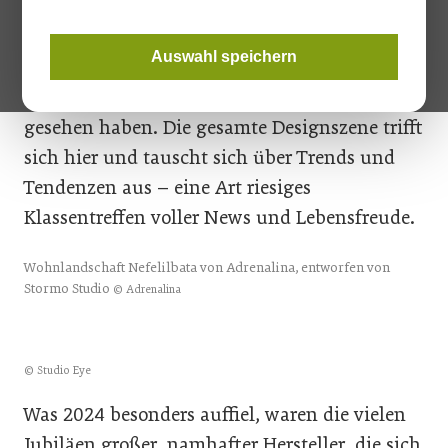
internationale Möbelmesse im April ist bei
vielen Menschen schon im Jahr davor rot im
Auswahl speichern
Kalender markiert. Wer wissen will, wo es in
Sachen Gestaltung lang geht, der muss das
gesehen haben. Die gesamte Designszene trifft
sich hier und tauscht sich über Trends und
Tendenzen aus – eine Art riesiges
Klassentreffen voller News und Lebensfreude.
Wohnlandschaft Nefelilbata von Adrenalina, entworfen von
Stormo Studio
© Adrenalina
© Studio Eye
Was 2024 besonders auffiel, waren die vielen
Jubiläen großer, namhafter Hersteller, die sich