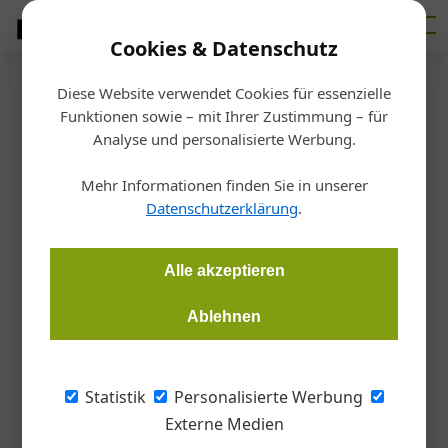
Cookies & Datenschutz
Diese Website verwendet Cookies für essenzielle
Startseite
/
Allgemein
Funktionen sowie – mit Ihrer Zustimmung – für
Messehighlights
Analyse und personalisierte Werbung.
Nicht ohne den Salone
Mehr Informationen finden Sie in unserer
Datenschutzerklärung
.
Barbara Jahn
22.07.2024, 21:23 Uhr
Alle akzeptieren
Nirgendwo auf der Welt bekommt Design eine größere Bühne
als in Mailand. Bereits zum 62. Mal herrschte buntes Treiben -
Ablehnen
auf der Messe, aber auch in der Stadt selbst. Mehr als jemals
zuvor.
Statistik
Personalisierte Werbung
Externe Medien
Mailand ruft und alle kommen. Die