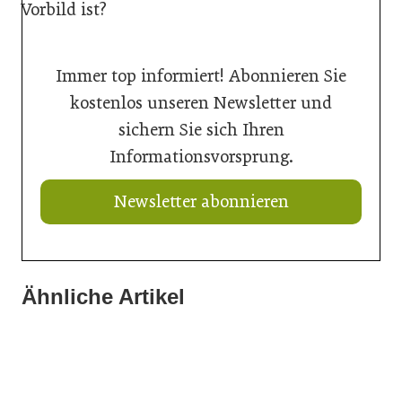
Vorbild ist?
Immer top informiert! Abonnieren Sie
kostenlos unseren Newsletter und
sichern Sie sich Ihren
Informationsvorsprung.
Newsletter abonnieren
Ähnliche Artikel
21. Juli 2026
20. Juli 2026
20. Juli 2026
Ein Thron für den Nachwuchs
„Nutzen, was da ist“: Wie Gemeinden ihre Ortskerne neu
Aus Können wird Verantwortung
beleben