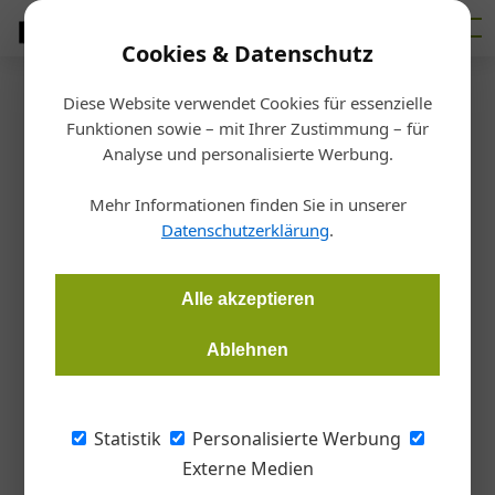
Cookies & Datenschutz
Diese Website verwendet Cookies für essenzielle
Startseite
/
Allgemein
Funktionen sowie – mit Ihrer Zustimmung – für
Innovation
Analyse und personalisierte Werbung.
Die flexible Immobilie
Mehr Informationen finden Sie in unserer
Datenschutzerklärung
.
Martin Hehemann
15.06.2026, 12:36 Uhr
Alle akzeptieren
Die Vorarlberger Rhomberg Bau realisiert mit Ihrer Tochter in
der Schweiz derzeit eine ganz besondere Gewerbeimmobilie:
Ablehnen
ein flexibles Gebäude, das von den Nutzer*innen leicht
angepasst werden kann, wenn sich die Bedürfnisse ändern.
Möglich macht das eine clevere Modulbauweise.
Statistik
Personalisierte Werbung
Externe Medien