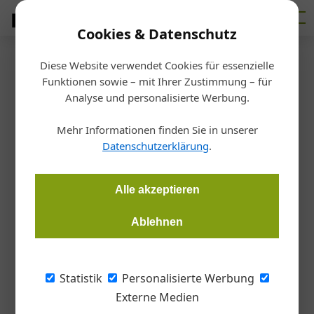
Cookies & Datenschutz
Diese Website verwendet Cookies für essenzielle
Startseite
/
Allgemein
Funktionen sowie – mit Ihrer Zustimmung – für
Wärmepumpen
Analyse und personalisierte Werbung.
Freiheit von Förderungen für
Mehr Informationen finden Sie in unserer
Wärmepumpen
Datenschutzerklärung
.
Martin Hehemann
23.06.2026, 09:06 Uhr
Alle akzeptieren
Ablehnen
Die heimische Wärmepumpen-Branche traf sich zur
Generalversammlung ihres Verbands Wärmepumpe Austria
auf Einladung von Windhager – BHT in Seekirchen. Der
Statistik
Personalisierte Werbung
gemeinsame Tenor: Die Branche muss von Förderprogrammen
Externe Medien
unabhängig werden.