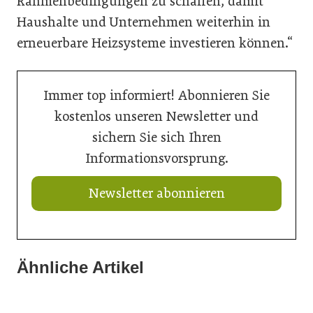
Rahmenbedingungen zu schaffen, damit
Haushalte und Unternehmen weiterhin in
erneuerbare Heizsysteme investieren können.“
Immer top informiert! Abonnieren Sie
kostenlos unseren Newsletter und
sichern Sie sich Ihren
Informationsvorsprung.
Newsletter abonnieren
Ähnliche Artikel
21. Juli 2026
21. Juli 2026
Ein Thron für den Nachwuchs
20. Juli 2026
Neuer Vorstand bei Austria Email
Aus Können wird Verantwortung