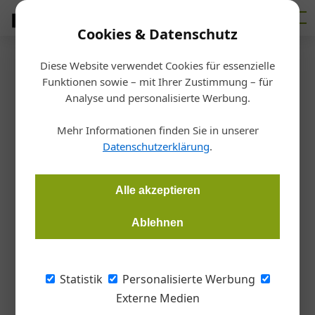
Cookies & Datenschutz
Diese Website verwendet Cookies für essenzielle
Startseite
/
Allgemein
Funktionen sowie – mit Ihrer Zustimmung – für
Funktionale
Analyse und personalisierte Werbung.
Leistungsbeschreibung in
Mehr Informationen finden Sie in unserer
Datenschutzerklärung
.
Ausschreibung und Vertrag
Alle akzeptieren
Thomas Kurz
06.07.2015, 13:59 Uhr
Ablehnen
Öffentliche Auftraggeber setzen zunehmend die funktionale
Leistungsbeschreibung ein, die sich grundsätzlich von der
Statistik
Personalisierte Werbung
konstruktiven Leistungsbeschreibung unterscheidet.
Externe Medien