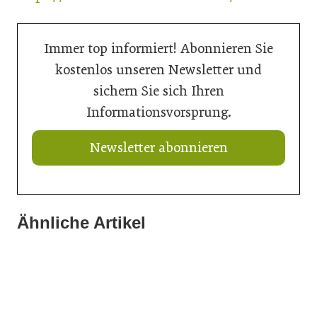
Immer top informiert! Abonnieren Sie
kostenlos unseren Newsletter und
sichern Sie sich Ihren
Informationsvorsprung.
Newsletter abonnieren
Ähnliche Artikel
21. Juli 2026
21. Juli 2026
Ein Thron für den Nachwuchs
20. Juli 2026
Neuer Vorstand bei Austria Email
Aus Können wird Verantwortung