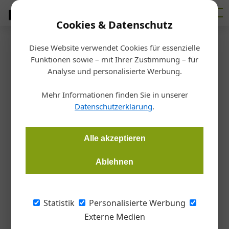
Cookies & Datenschutz
Diese Website verwendet Cookies für essenzielle
Startseite
/
Allgemein
Funktionen sowie – mit Ihrer Zustimmung – für
Bundesinnung der Installateure
Analyse und personalisierte Werbung.
Neue Imagefilme für
Mehr Informationen finden Sie in unserer
Nachwuchswerbung
Datenschutzerklärung
.
Redaktion
01.06.2026, 06:30 Uhr
Alle akzeptieren
Ablehnen
Die Bundesinnung der Installateure hat eine neue Image-
Kampagne präsentiert, um Nachwuchs für den Lehrberuf
Installations- und Energietechnik zu gewinnen.
Statistik
Personalisierte Werbung
Externe Medien