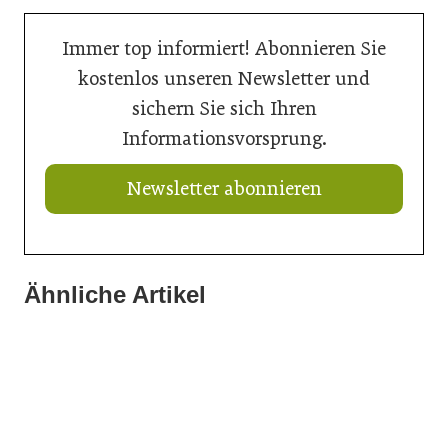
Immer top informiert! Abonnieren Sie
kostenlos unseren Newsletter und
sichern Sie sich Ihren
Informationsvorsprung.
Newsletter abonnieren
Ähnliche Artikel
21. Juli 2026
20. Juli 2026
20. Juli 2026
Ein Thron für den Nachwuchs
„Nutzen, was da ist“: Wie Gemeinden ihre Ortskerne neu
Aus Können wird Verantwortung
beleben