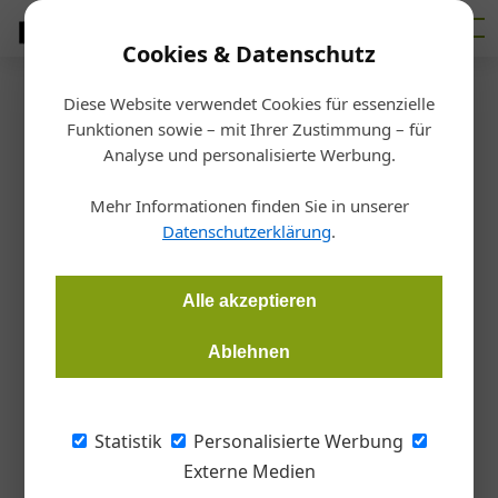
Cookies & Datenschutz
Diese Website verwendet Cookies für essenzielle
Startseite
/
Allgemein
Funktionen sowie – mit Ihrer Zustimmung – für
Glasarchitektur
Analyse und personalisierte Werbung.
New Work hinter terrassierten
Mehr Informationen finden Sie in unserer
Fassaden
Datenschutzerklärung
.
Redaktion Glas
07.08.2025, 07:55 Uhr
Alle akzeptieren
Ablehnen
Das Bürohaus Aera in Deutschlands Hauptstadt Berlin ist für
seine einzigartige Parklandschaft bekannt, die sich auf dem
kaskadenartig aufsteigenden Dach entlangzieht und nicht
Statistik
Personalisierte Werbung
nur die dort arbeitenden Menschen ins Grüne einlädt. So
Externe Medien
ausgeklügelt und anspruchsvoll wie die Gebäudeidee ist auch