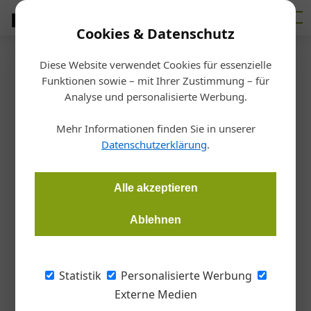
Cookies & Datenschutz
Diese Website verwendet Cookies für essenzielle
Startseite
/
Glas
Funktionen sowie – mit Ihrer Zustimmung – für
Terminverschiebung:
Analyse und personalisierte Werbung.
Fensterbau Frontale findet im
Mehr Informationen finden Sie in unserer
Datenschutzerklärung
.
Juni statt
Alle akzeptieren
Redaktion
10.03.2020, 00:00 Uhr
Ablehnen
Angesichts der zunehmenden Verbreitung des Coronavirus
(COVID-19) und unter Berücksichtigung der Risikobewertung
Statistik
Personalisierte Werbung
von Großveranstaltungen hat die Nürnberg Messe Ende
Externe Medien
Februar entschieden, die Fensterbau Frontale und Holz-