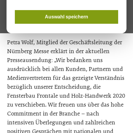
Handwerk, die vom 18. bis 21. März geplant waren, zu
verschieben. Nun gibt es einen neuen Termin: Das Messe-Duo
findet aus heutiger Sicht von Dienstag, 16. Juni bis Freitag,
Auswahl speichern
19. Juni 2020 in Nürnberg statt.
Petra Wolf, Mitglied der Geschäftsleitung der
Nürnberg Messe erklärt in der aktuellen
Presseausendung: „Wir bedanken uns
ausdrücklich bei allen Kunden, Partnern und
Medienvertretern für das gezeigte Verständnis
bezüglich unserer Entscheidung, die
Fensterbau Frontale und Holz-Handwerk 2020
zu verschieben. Wir freuen uns über das hohe
Commitment in der Branche – nach
intensiven Überlegungen und zahlreichen
positiven Gesprächen mit nationalen und