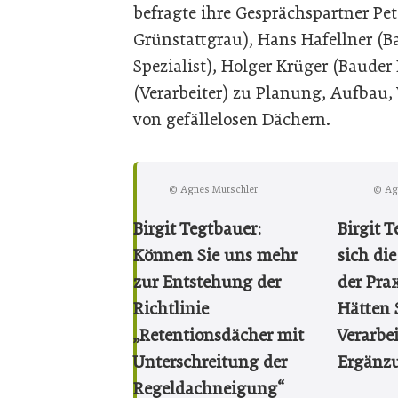
befragte ihre Gesprächspartner Pe
Grünstattgrau), Hans Hafellner (B
Spezialist), Holger Krüger (Baude
(Verarbeiter) zu Planung, Aufbau
von gefällelosen Dächern.
© Agnes Mutschler
© Ag
Birgit Tegtbauer:
Birgit 
Können Sie uns mehr
sich die
zur Entstehung der
der Pra
Richtlinie
Hätten S
„Retentionsdächer mit
Verarbei
Unterschreitung der
Ergänz
Regeldachneigung“