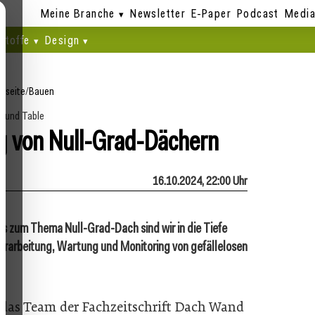
Meine Branche
Newsletter
E-Paper
Podcast
Media
stoffe
Design
rtseite
/
Bauen
ound Table
 von Null-Grad-Dächern
16.10.2024, 22:00 Uhr
s zum Thema Null-Grad-Dach sind wir in die Tiefe
rarbeitung, Wartung und Monitoring von gefällelosen
 das Team der Fachzeitschrift Dach Wand