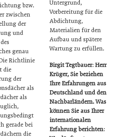
Untergrund,
ichtung bzw.
Vorbereitung für die
er zwischen
Abdichtung,
ellung der
Materialien für den
tung und
Aufbau und spätere
 des
Wartung zu erfüllen.
ches genau
Die Richtlinie
Birgit Tegtbauer: Herr
t die
Krüger, Sie beziehen
rung der
Ihre Erfahrungen aus
onsdächer als
Deutschland und den
dächer als
Nachbarländern. Was
auglich,
können Sie aus Ihrer
rungsbedingt
internationalen
ch gerade bei
Erfahrung berichten:
dächern die