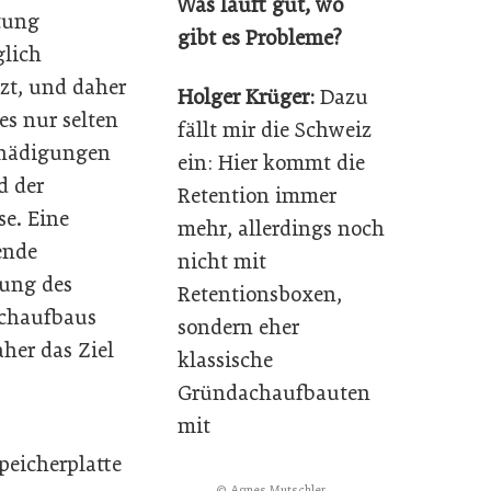
Was läuft gut, wo
tung
gibt es Probleme?
lich
zt, und daher
Holger Krüger:
Dazu
s nur selten
fällt mir die Schweiz
chädigungen
ein: Hier kommt die
d der
Retention immer
e. Eine
mehr, allerdings noch
nde
nicht mit
lung des
Retentionsboxen,
chaufbaus
sondern eher
aher das Ziel
klassische
Gründachaufbauten
mit
peicherplatte
© Agnes Mutschler