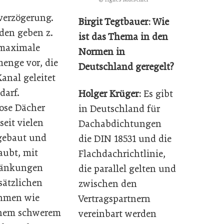
verzögerung.
Birgit Tegtbauer: Wie
en geben z.
ist das Thema in den
 maximale
Normen in
enge vor, die
Deutschland geregelt?
Kanal geleitet
darf.
Holger Krüger:
Es gibt
lose Dächer
in Deutschland für
seit vielen
Dachabdichtungen
gebaut und
die DIN 18531 und die
aubt, mit
Flachdachrichtlinie,
ränkungen
die parallel gelten und
sätzlichen
zwischen den
men wie
Vertragspartnern
inem schwerem
vereinbart werden