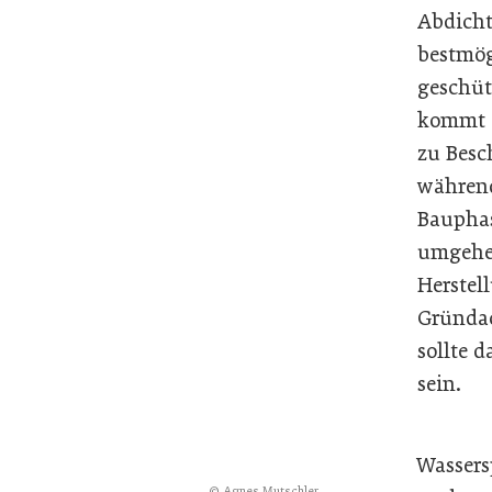
Abdich
bestmög
geschüt
kommt e
zu Bes
währen
Bauphas
umgehe
Herstel
Gründa
sollte d
sein.
Wassers
© Agnes Mutschler