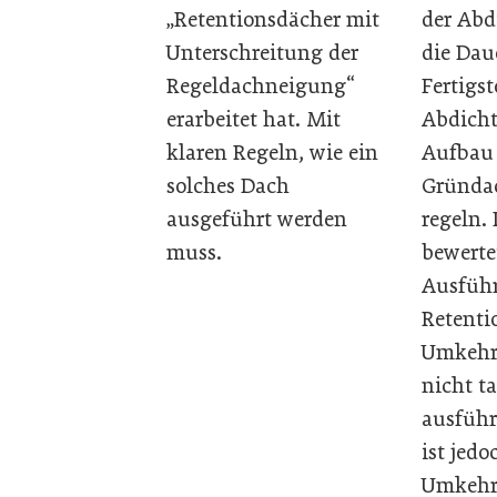
„Retentionsdächer mit
der Abd
Unterschreitung der
die Dau
Regeldachneigung“
Fertigst
erarbeitet hat. Mit
Abdich
klaren Regeln, wie ein
Aufbau
solches Dach
Gründa
ausgeführt werden
regeln. 
muss.
bewerte
Ausfüh
Retenti
Umkehr
nicht t
ausfüh
ist jedo
Umkehr