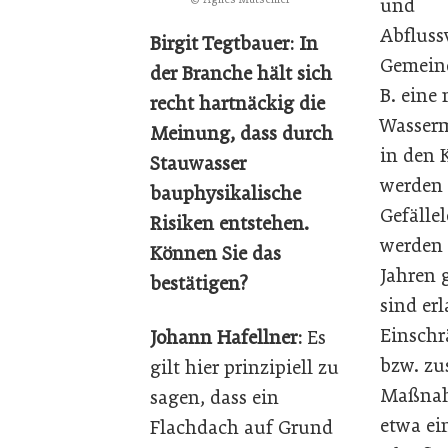
und
Abfluss
Birgit Tegtbauer: In
Gemeind
der Branche hält sich
B. eine
recht hartnäckig die
Wasserm
Meinung, dass durch
in den 
Stauwasser
werden 
bauphysikalische
Gefälle
Risiken entstehen.
werden 
Können Sie das
Jahren 
bestätigen?
sind erl
Einsch
Johann Hafellner:
Es
bzw. zu
gilt hier prinzipiell zu
Maßnah
sagen, dass ein
etwa e
Flachdach auf Grund