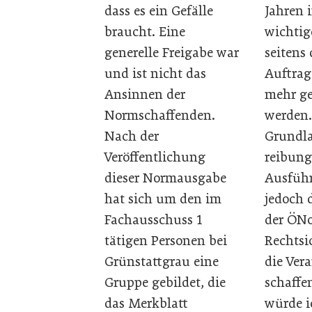
dass es ein Gefälle
Jahren
braucht. Eine
wichtig
generelle Freigabe war
seitens 
und ist nicht das
Auftra
Ansinnen der
mehr ge
Normschaffenden.
werden.
Nach der
Grundla
Veröffentlichung
reibung
dieser Normausgabe
Ausführ
hat sich um den im
jedoch 
Fachausschuss 1
der ÖNo
tätigen Personen bei
Rechtsi
Grünstattgrau eine
die Vera
Gruppe gebildet, die
schaffe
das Merkblatt
würde i