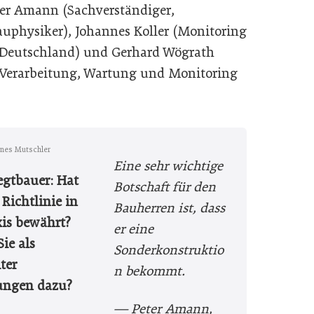
ter Amann (Sachverständiger,
auphysiker), Johannes Koller (Monitoring
r Deutschland) und Gerhard Wögrath
, Verarbeitung, Wartung und Monitoring
nes Mutschler
Eine sehr wichtige
Tegtbauer: Hat
Botschaft für den
 Richtlinie in
Bauherren ist, dass
xis bewährt?
er eine
ie als
Sonderkonstruktio
ter
n bekommt.
ungen dazu?
— Peter Amann,