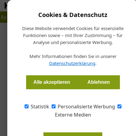
Cookies & Datenschutz
Betrieb
Markt
Planen
Bauen
Fertigen
Bau- + Werk
Diese Website verwendet Cookies für essenzielle
Funktionen sowie – mit Ihrer Zustimmung – für
Sta
Analyse und personalisierte Werbung.
R
Aufbau und Wartung
Mehr Informationen finden Sie in unserer
Datenschutzerklärung
.
Birgit Tegtbauer, Dach Wand & Glas
Alle akzeptieren
Ablehnen
In Gesprächsrunde zwei unseres Experten-Talk
gegangen. Dazu gehörten Planung, Aufbau, Ve
Statistik
Personalisierte Werbung
Dächern.
Externe Medien
Es war ein neues Talk-Format, das