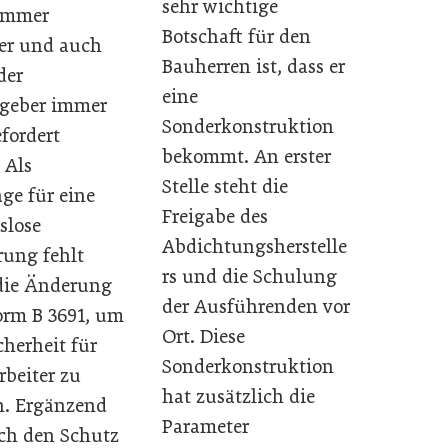
sehr wichtige
 immer
Botschaft für den
er und auch
Bauherren ist, dass er
der
eine
ggeber immer
Sonderkonstruktion
fordert
bekommt. An erster
 Als
Stelle steht die
ge für eine
Freigabe des
slose
Abdichtungsherstelle
ung fehlt
rs und die Schulung
die Änderung
der Ausführenden vor
rm B 3691, um
Ort. Diese
cherheit für
Sonderkonstruktion
rbeiter zu
hat zusätzlich die
n. Ergänzend
Parameter
ch den Schutz