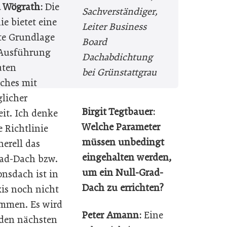
d Wögrath:
Die
Sachverständiger,
ie bietet eine
Leiter Business
te Grundlage
Board
 Ausführung
Dachabdichtung
uten
bei Grünstattgrau
ches mit
licher
Birgit Tegtbauer:
eit. Ich denke
Welche Parameter
e Richtlinie
müssen unbedingt
nerell das
eingehalten werden,
ad-Dach bzw.
um ein Null-Grad-
onsdach ist in
Dach zu errichten?
xis noch nicht
mmen. Es wird
Peter Amann:
Eine
 den nächsten