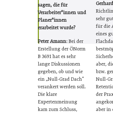
Gerhar
sagen, die für
Richtlin
Verarbeiter*innen und
sehr gu
Planer*innen
für die
erarbeitet wurde?
eines g
Peter Amann:
Bei der
Flachda
Erstellung der ÖNorm
bestmög
B 3691 hat es sehr
Sicherh
lange Diskussionen
aber, di
gegeben, ob und wie
bzw. ge
ein „Null-Grad Dach“
Null-Gr
verankert werden soll.
Retenti
Die klare
der Pra
Expertenmeinung
angeko
kam zum Schluss,
aber in