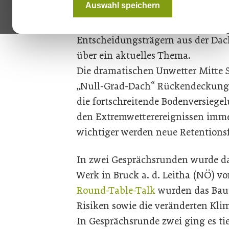
Auswahl speichern
am 19. September 2024 in Zusamm
Bauder ausprobierte: Hochkarätige
Entscheidungsträgern aus der Dac
über ein aktuelles Thema.
Die dramatischen Unwetter Mitte
„Null-Grad-Dach“ Rückendeckung. 
die fortschreitende Bodenversiege
den Extremwetterereignissen imme
wichtiger werden neue Retentions
In zwei Gesprächsrunden wurde d
Werk in Bruck a. d. Leitha (NÖ) vo
Round-Table-Talk
wurden das Baut
Risiken sowie die veränderten Klim
In Gesprächsrunde zwei ging es tie