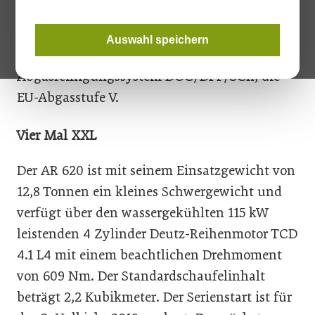
Radladermarktes. Wie auch die kleineren
Kompaktradlader erfüllen die XXL-Radlader,
Auswahl speichern
die Modelle AR 620 bis AR 680 mit deren
Abgasreinigungssystem DOC/DPF/SCR, die
EU-Abgasstufe V.
Vier Mal XXL
Der AR 620 ist mit seinem Einsatzgewicht von
12,8 Tonnen ein kleines Schwergewicht und
verfügt über den wassergekühlten 115 kW
leistenden 4 Zylinder Deutz-Reihenmotor TCD
4.1 L4 mit einem beachtlichen Drehmoment
von 609 Nm. Der Standardschaufelinhalt
beträgt 2,2 Kubikmeter. Der Serienstart ist für