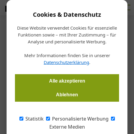
Cookies & Datenschutz
Diese Website verwendet Cookies für essenzielle
Startseite
/
Bauen
Funktionen sowie – mit Ihrer Zustimmung – für
Baureihe der Extra-Größe
Analyse und personalisierte Werbung.
Mehr Informationen finden Sie in unserer
Redaktion Bauzeitung
25.02.2019, 11:41 Uhr
Datenschutzerklärung
.
Atlas Weyhausen startet seine Offensive in der
Alle akzeptieren
Radladerleistungsklasse.
Ablehnen
Mit vier neuen AR-Radladern aus der XXL
Baureihe setzt Atlas Weyhausen neue
Statistik
Personalisierte Werbung
Maßstäbe und erweitert sein Programm für
Externe Medien
das wohl größte Segment des weltweiten