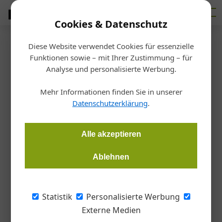
Cookies & Datenschutz
Diese Website verwendet Cookies für essenzielle
Startseite
/
Bauen
Funktionen sowie – mit Ihrer Zustimmung – für
Blick hinter die Fassade
Analyse und personalisierte Werbung.
Mehr Informationen finden Sie in unserer
Redaktion
02.04.2019, 19:28 Uhr
Datenschutzerklärung
.
Zukunftsfähige Glasfassaden müssen vielerlei Anforderungen
Alle akzeptieren
erfüllen: Optimale Wärme- und Schalldämmung,
Sonnenschutz, immer größere Formate, wachsende statische
Ablehnen
Traglasten, komplexe Geometrien – und das am besten
möglichst energieneutral und interaktiv. Wir haben uns
innovative Lösungen moderner Fassadentechnik angesehen.
Statistik
Personalisierte Werbung
Externe Medien