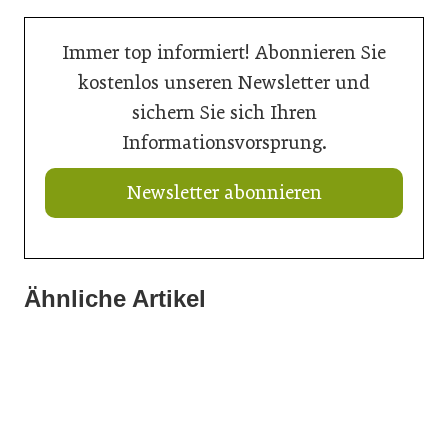
Immer top informiert! Abonnieren Sie
kostenlos unseren Newsletter und
sichern Sie sich Ihren
Informationsvorsprung.
Newsletter abonnieren
Ähnliche Artikel
21. Juli 2026
21. Juli 2026
Ringer mit neuem Schalungskit für Brücken
11. Juli 2026
Doka liefert Maßarbeit für Wiener U-Bahn-Ausbau
Wiener U-Bahn-Ausbau: Durchbruch geschafft