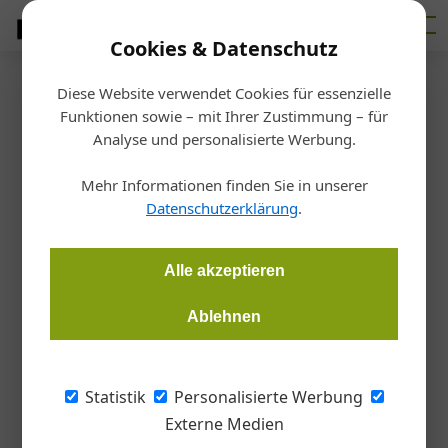
Cookies & Datenschutz
Diese Website verwendet Cookies für essenzielle
Startseite
/
Bauen
Funktionen sowie – mit Ihrer Zustimmung – für
Ziegeldach
Analyse und personalisierte Werbung.
Der Tradition verpflichtet
Mehr Informationen finden Sie in unserer
Datenschutzerklärung
.
Redaktion Dach Wand
30.12.2024, 10:06 Uhr
Alle akzeptieren
Eingebettet in sanfte Hügel, grüne Wiesen und schattige
Wälder liegt die mittelburgenländische Gemeinde Landsee.
Ablehnen
Hier hat sich ein Architektenpaar aus Wien seinen Traum eines
Landhauses erfüllt und die traditionelle Ziegelbauweise des
Burgenlands zeitgemäß interpretiert.
Statistik
Personalisierte Werbung
Externe Medien