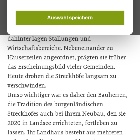
Bis in die 1950er Jahre wurden im Burgenland
sogenannte Streckhöfe – langgezogene,
Auswahl speichern
schmale Giebelhäuser aus Ziegel – gebaut. An
der Straße befand sich der Wohntrakt,
dahinter lagen Stallungen und
Wirtschaftsbereiche. Nebeneinander zu
Häuserzeilen angeordnet, prägten sie früher
das Erscheinungsbild vieler Gemeinden.
Heute drohen die Streckhöfe langsam zu
verschwinden.
Umso wichtiger war es daher den Bauherren,
die Tradition des burgenländischen
Streckhofes auch bei ihrem Neubau, den sie
2020 in Landsee errichteten, fortleben zu
lassen. Ihr Landhaus besteht aus mehreren