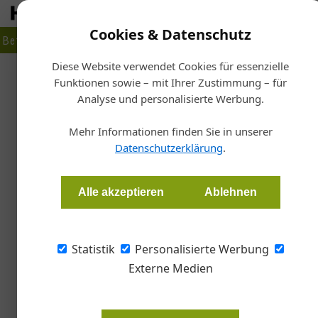
Cookies & Datenschutz
Betrieb
Markt
Planen
Bauen
Fertigen
Bau- + Werk
Diese Website verwendet Cookies für essenzielle
Funktionen sowie – mit Ihrer Zustimmung – für
Sta
Analyse und personalisierte Werbung.
Ein Büro wie
Mehr Informationen finden Sie in unserer
Datenschutzerklärung
.
Tom Cervinka
Alle akzeptieren
Ablehnen
Im burgenländischen Steinberg-Dörfl errichtet
Off“ ein mehrfach ausgezeichnetes Bürogebäu
vorgefertigten Holzbauscheiben wird getrage
Statistik
Personalisierte Werbung
dem gefalteten und geknickten Kubus strukture
Externe Medien