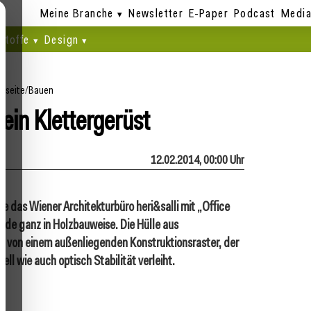
Meine Branche
Newsletter
E-Paper
Podcast
Media
stoffe
Design
rtseite
/
Bauen
 ein Klettergerüst
12.02.2014, 00:00 Uhr
e das Wiener Architekturbüro heri&salli mit „Office
de ganz in Holzbauweise. Die Hülle aus
n von einem außenliegenden Konstruktionsraster, der
ll wie auch optisch Stabilität verleiht.