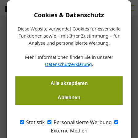
Cookies & Datenschutz
Diese Website verwendet Cookies für essenzielle
Startseite
/
Bau- + Werkstoffe
Funktionen sowie – mit Ihrer Zustimmung – für
Nachhaltigkeit
Analyse und personalisierte Werbung.
Eine neue Plattform zur
Mehr Informationen finden Sie in unserer
Transformation der
Datenschutzerklärung
.
Bauindustrie
Alle akzeptieren
Barbara Jahn
18.02.2026, 08:21 Uhr
Ablehnen
Henning Larsen, die EK Business Academy Copenhagen und
Statistik
Personalisierte Werbung
Chevert lancieren OpenDetail, eine Open-Source-Plattform
Externe Medien
für biogene Konstruktionsdetails.