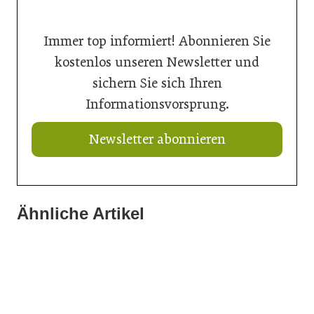
Immer top informiert! Abonnieren Sie
kostenlos unseren Newsletter und
sichern Sie sich Ihren
Informationsvorsprung.
Newsletter abonnieren
Ähnliche Artikel
21. Juli 2026
21. Juli 2026
Ringer mit neuem Schalungskit für Brücken
11. Juli 2026
Doka liefert Maßarbeit für Wiener U-Bahn-Ausbau
Wiener U-Bahn-Ausbau: Durchbruch geschafft