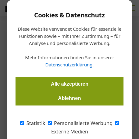
Cookies & Datenschutz
Diese Website verwendet Cookies für essenzielle
Startseite
/
Bauen
Funktionen sowie – mit Ihrer Zustimmung – für
Photovoltaik-Fassade
Analyse und personalisierte Werbung.
Energie aus der Fassade
Mehr Informationen finden Sie in unserer
Datenschutzerklärung
.
Redaktion Metall
11.04.2024, 18:23 Uhr
Alle akzeptieren
Mit dem Photovoltaik-Fassadensystem friSolar wall lassen
sich neue als auch bestehende Gebäude ausrüsten und
Ablehnen
können somit ihre Energiebilanz aufwerten.
Statistik
Personalisierte Werbung
Externe Medien
© Julius Fritsche