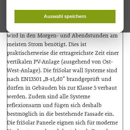
Die friSolar Wall Photovoltaik-Fassaden sind
Auswahl speichern
in Standardgrößen verfügbar und liefern
höchsten Wirkungsgrad. Statistisch gesehen
wird in den Morgen- und Abendstunden am
meisten Strom benötigt. Dies ist
praktischerweise die ertragreichste Zeit einer
vertikalen PV-Anlage (ausgehend von Ost-
West-Anlage). Die friSolar wall Systeme sind
nach EN13501 „B-s1,d0“ brandgeprüft und
dürfen in Gebäuden bis zur Klasse 5 verbaut
werden. Zudem sind alle Systeme
reflexionsarm und fügen sich deshalb
bestmöglich in die bestehende Fassade ein.
Die friSolar Paneele eignen sich für moderne