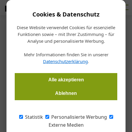
Cookies & Datenschutz
Diese Website verwendet Cookies für essenzielle
Startseite
/
Bauen
Funktionen sowie – mit Ihrer Zustimmung – für
Erfolg beim steirischen
Analyse und personalisierte Werbung.
Holzbaupreis
Mehr Informationen finden Sie in unserer
Datenschutzerklärung
.
Bernhard Madlener
30.10.2017, 15:38 Uhr
Alle akzeptieren
Bereits zum zehnten Mal gaben die Einreichungen zum
Ablehnen
steirischen Holzbaupreis Aufschluss über das hohe Niveau der
Holzbau-Branche. Auch bei Lieb Bau Weiz freut man sich über
eine Auszeichnung.
Statistik
Personalisierte Werbung
Externe Medien
In der Kategorie „Holzbau grenzenlaus“ setzte