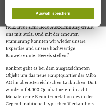
sich das Unternehmen gegen die Konkurrenz
durch. Dominikus Jantscher, Prokurist der
Auswahl speichern
Lieb Bau Weiz GmbH im Geschäftsbereich
Holz, freut sich: „Jede Auszeichnung erfüllt
uns mit Stolz. Und mit der erneuten
Prämierung konnten wir wieder unsere
Expertise und unsere hochwertige
Bauweise unter Beweis stellen.“
Konkret geht es bei dem ausgezeichneten
Objekt um das neue Hauptquartier der Miba
AG im oberösterreichischen Laakirchen. Dort
wurde auf 4.000 Quadratmetern in acht
Monaten eine Neuinterpretation des in der
Gegend traditionell typischen Vierkanthofs