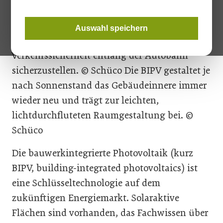
Ein spezielles Deckglas vor den opaken BIPV-
Glas-Glas-Modulen verhindert die natürliche
Auswahl speichern
Spiegelung der PV-Module, um die
Verkehrssicherheit entlang der Autobahn
sicherzustellen. © Schüco Die BIPV gestaltet je
nach Sonnenstand das Gebäudeinnere immer
wieder neu und trägt zur leichten,
lichtdurchfluteten Raumgestaltung bei. ©
Schüco
Die bauwerkintegrierte Photovoltaik (kurz
BIPV, building-integrated photovoltaics) ist
eine Schlüsseltechnologie auf dem
zukünftigen Energiemarkt. Solaraktive
Flächen sind vorhanden, das Fachwissen über