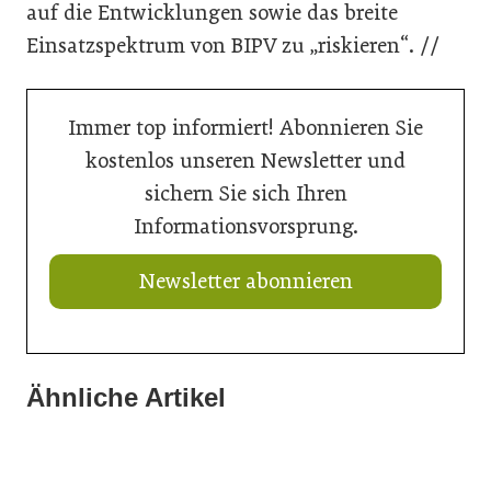
auf die Entwicklungen sowie das breite
Einsatzspektrum von BIPV zu „riskieren“. //
Immer top informiert! Abonnieren Sie
kostenlos unseren Newsletter und
sichern Sie sich Ihren
Informationsvorsprung.
Newsletter abonnieren
Ähnliche Artikel
13. Juli 2026
10. Juli 2026
Neue Geschäftsführerin bei Trumpf Österreich
03. Juli 2026
Fassadenfarbe als Hitzeschutz
CastForge 2026 schließt mit Rekordergebnis