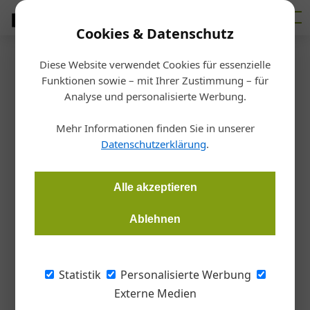
Cookies & Datenschutz
Diese Website verwendet Cookies für essenzielle
Startseite
/
Fassade
Funktionen sowie – mit Ihrer Zustimmung – für
Solar & Photovoltaik
Analyse und personalisierte Werbung.
Die Fassade als Solar-
Mehr Informationen finden Sie in unserer
Kraftwerk
Datenschutzerklärung
.
Gernot Paul Wagner
07.06.2024, 14:45 Uhr
Alle akzeptieren
Ablehnen
Die bauwerkintegrierte Photovoltaik (BIPV) an großen
Fassaden bietet neben dem solaren Ertrag auch gleichzeitig
einen guten Sonnen- und Wärmeschutz und kann für kreative
Statistik
Personalisierte Werbung
Architektureffekte sorgen.
Externe Medien