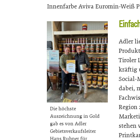
Innenfarbe Aviva Euromin-Weiß P
Einfac
Adler l
Produkt
Tiroler
kräftig
Social-
dabei, 
Fachwis
Region 
Die höchste
Marketi
Auszeichnung in Gold
gab es von Adler
stehen 
Gebietsverkaufsleiter
Printk
Hans Rubner für