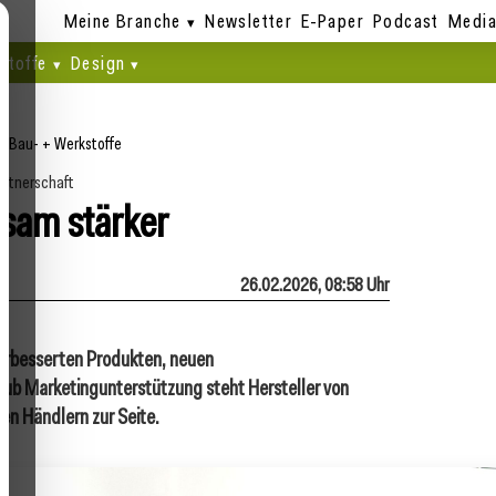
Meine Branche
Newsletter
E-Paper
Podcast
Media
stoffe
Design
e
/
Bau- + Werkstoffe
rtnerschaft
sam stärker
26.02.2026, 08:58 Uhr
 verbesserten Produkten, neuen
ub Marketingunterstützung steht Hersteller von
en Händlern zur Seite.