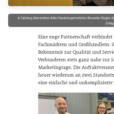
In Salzburg überreichten Adler Handelsspartenleiter Alexander Ringler (l
Erfolg
Eine enge Partnerschaft verbindet
Fachmärkten und Großhändlern: Si
Bekenntnis zur Qualität und Service
Verbündeten stets ganz nahe zur Se
Marketingtage. Die Auftaktveranst
heuer wiederum an zwei Standorten
eine einfache und unkomplizierte