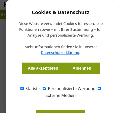
Cookies & Datenschutz
Betrieb
Markt
Planen
Bauen
Fertigen
Bau- + Werk
Diese Website verwendet Cookies für essenzielle
Funktionen sowie – mit Ihrer Zustimmung – für
Startseit
Analyse und personalisierte Werbung.
Pa
Gemein
Mehr Informationen finden Sie in unserer
Datenschutzerklärung
.
Redaktion COLOR
Alle akzeptieren
Ablehnen
Volle Kraft voraus für den Farbenhandel: Mit
Beschichtungslösungen und einem satten Sch
Statistik
Personalisierte Werbung
Farben, Lacken und Holzschutzmitteln Adler d
Externe Medien