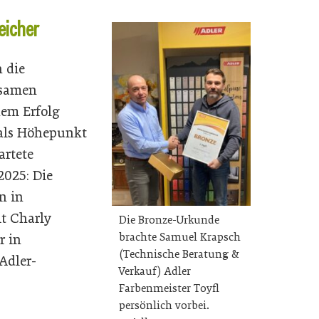
eicher
h die
samen
em Erfolg
 als Höhepunkt
artete
2025: Die
n in
it Charly
Die Bronze-Urkunde
brachte Samuel Krapsch
r in
(Technische Beratung &
Adler-
Verkauf) Adler
Farbenmeister Toyfl
persönlich vorbei.