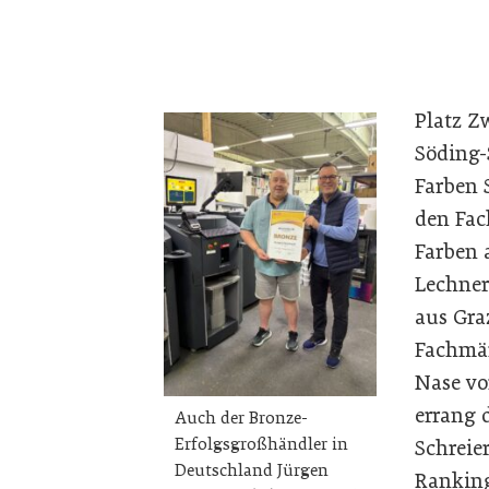
Platz Z
Söding-
Farben 
den Fac
Farben 
Lechner
aus Gra
Fachmär
Nase vo
errang 
Auch der Bronze-
Erfolgsgroßhändler in
Schreie
Deutschland Jürgen
Ranking