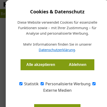
Cookies & Datenschutz
Betrieb
Markt
Planen
Bauen
Fertigen
Bau- + Werk
Diese Website verwendet Cookies für essenzielle
Funktionen sowie – mit Ihrer Zustimmung – für
Sta
Analyse und personalisierte Werbung.
Firmensitz legero uni
Mehr Informationen finden Sie in unserer
Datenschutzerklärung
.
Redaktion
Alle akzeptieren
Ablehnen
Starker Auftritt – geringer Fußabdruck: Feldki
drittgrößten Flughafen und vor allem Anfang u
Start- und Landebahn wächst der neue Hauptsi
Statistik
Personalisierte Werbung
Externe Medien