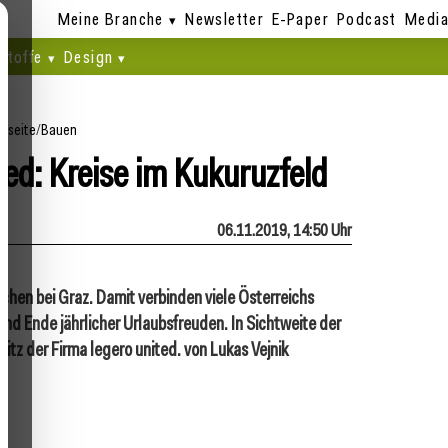
Meine Branche
Newsletter
E-Paper
Podcast
Media
stoffe
Design
rtseite
/
Bauen
ted: Kreise im Kukuruzfeld
06.11.2019, 14:50 Uhr
rchen bei Graz. Damit verbinden viele Österreichs
nd Ende jährlicher Urlaubsfreuden. In Sichtweite der
tz der Firma legero united. von Lukas Vejnik