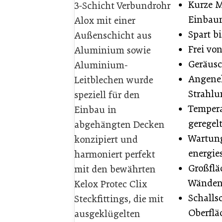
Kurze M
3-Schicht Verbundrohr
Einbau
Alox mit einer
Spart b
Außenschicht aus
Frei vo
Aluminium sowie
Geräusc
Aluminium-
Angene
Leitblechen wurde
Strahlu
speziell für den
Tempera
Einbau in
geregel
abgehängten Decken
Wartung
konzipiert und
energie
harmoniert perfekt
Großflä
mit den bewährten
Wände
Kelox Protec Clix
Schalls
Steckfittings, die mit
Oberflä
ausgeklügelten