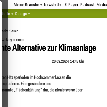
Meine Branche
Newsletter
E-Paper
Podcast
Media
stoffe
Design
rtseite
/
Bauen
-Kühlung in einem
ente Alternative zur Klimaanlage
26.09.2024, 14:43 Uhr
ten Hitzeperioden im Hochsommer lassen die
 explodieren. Eine gesündere und
ogenannte „Flächenkühlung“ dar, die idealerweise über