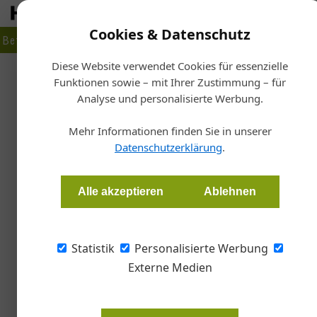
Cookies & Datenschutz
Betrieb
Markt
Planen
Bauen
Fertigen
Bau- + Werk
Diese Website verwendet Cookies für essenzielle
Funktionen sowie – mit Ihrer Zustimmung – für
Sta
Analyse und personalisierte Werbung.
Heizung
Flächenkühlsysteme: effizi
Mehr Informationen finden Sie in unserer
Datenschutzerklärung
.
Tony Bayer
Alle akzeptieren
Ablehnen
Die vom Klimawandel verursachten ausgedehn
Verkäufe von energiefressenden Klimaanlagen
Statistik
Personalisierte Werbung
umweltfreundlichere Alternative stellt die s
Externe Medien
Decken und Wände erfolgt.