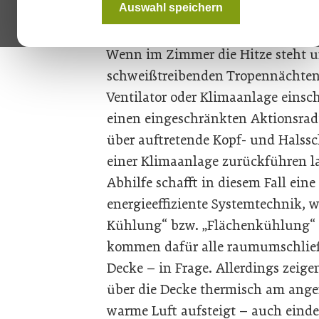
Auswahl speichern
Ob Wohnung oder Bürogebäude: An heiße
Deckenkühlung stets ein angenehmes Wo
Wenn im Zimmer die Hitze steht u
schweißtreibenden Tropennächten 
Ventilator oder Klimaanlage einsc
einen eingeschränkten Aktionsrad
über auftretende Kopf- und Halssch
einer Klimaanlage zurückführen la
Abhilfe schafft in diesem Fall ein
energieeffiziente Systemtechnik, w
Kühlung“ bzw. „Flächenkühlung“ 
kommen dafür alle raumumschlie
Decke – in Frage. Allerdings zeig
über die Decke thermisch am ang
warme Luft aufsteigt – auch einde