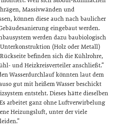
 montiert. Weil sich Modul-Kühlflächen
schrägen, Massivwänden und
sen, können diese auch nach baulicher
r Gebäudesanierung eingebaut werden.
nbausystem werden dazu baubiologisch
 Unterkonstruktion (Holz oder Metall)
Rückseite befinden sich die Kühlrohre,
ühl- und Heizkreisverteiler anschließt.“
den Wasserdurchlauf könnten laut dem
auso gut mit heißem Wasser beschickt
izsystem entsteht. Dieses hätte dieselben
„Es arbeitet ganz ohne Luftverwirbelung
ne Heizungsluft, unter der viele
leiden.“