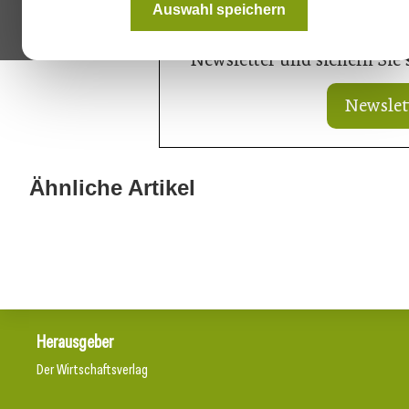
Auswahl speichern
Immer top informiert! A
Newsletter und sichern Sie
Newslet
21. Juli 2026
21. Juli 2026
Ringer mit neuem Schalungskit für
Doka liefert Ma
Ähnliche Artikel
Brücken
Bahn-Ausbau
Herausgeber
Der Wirtschaftsverlag