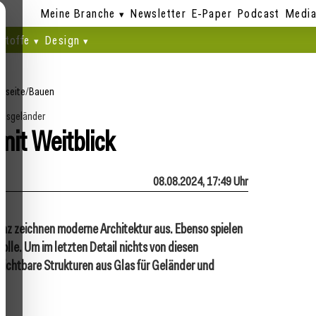
Meine Branche
Newsletter
E-Paper
Podcast
Media
stoffe
Design
rtseite
/
Bauen
lasgeländer
mit Weitblick
08.08.2024, 17:49 Uhr
enz zeichnen moderne Architektur aus. Ebenso spielen
olle. Um im letzten Detail nichts von diesen
ichtbare Strukturen aus Glas für Geländer und