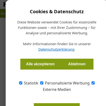
Cookies & Datenschutz
Betrieb
Markt
Planen
Bauen
Fertigen
Bau- + Werk
Diese Website verwendet Cookies für essenzielle
Funktionen sowie – mit Ihrer Zustimmung – für
Sta
Analyse und personalisierte Werbung.
G
Technik 
Mehr Informationen finden Sie in unserer
Datenschutzerklärung
.
Barbara Jahn
Alle akzeptieren
Ablehnen
Leichtigkeit, Schnörkellosigkeit und Transpar
Lichteinfall und Blickachsen eine prominente R
Statistik
Personalisierte Werbung
Benchmarks einzubüßen, dafür sorgen fast uns
Externe Medien
Vordächer.