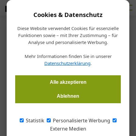
Cookies & Datenschutz
Diese Website verwendet Cookies für essenzielle
Startseite
/
Bauen
Funktionen sowie – mit Ihrer Zustimmung – für
Ingenieurholzbau
Analyse und personalisierte Werbung.
Rundum rundes Holztheater
Mehr Informationen finden Sie in unserer
Datenschutzerklärung
.
Susanne Jacob-Freitag
18.10.2023, 13:24 Uhr
Alle akzeptieren
Mit dem gerade fertiggestellten "Globe Theater" hat Coburg
(D) ein neues Highlight der besonderen Art. Das
Ablehnen
Gebäudeensemble aus vier Baukörpern in Holzbauweise dient
während der Sanierung des Landestheaters als
Interimsspielstätte, es soll aber auch danach weiterhin für
Statistik
Personalisierte Werbung
Veranstaltungen genutzt werden.
Externe Medien