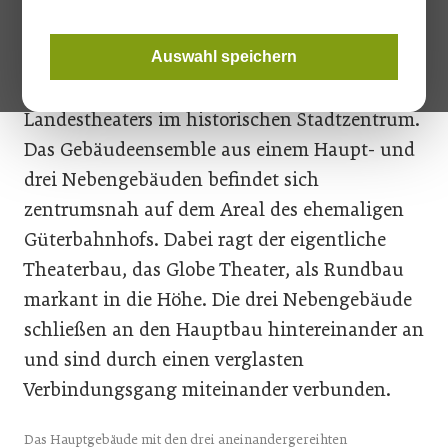
Coburg hat seit diesem Herbst einen neuen
Theaterbau als Übergangslösung für die Zeit
Auswahl speichern
der Generalsanierung des altehrwürdigen
Landestheaters im historischen Stadtzentrum.
Das Gebäudeensemble aus einem Haupt- und
drei Nebengebäuden befindet sich
zentrumsnah auf dem Areal des ehemaligen
Güterbahnhofs. Dabei ragt der eigentliche
Theaterbau, das Globe Theater, als Rundbau
markant in die Höhe. Die drei Nebengebäude
schließen an den Hauptbau hintereinander an
und sind durch einen verglasten
Verbindungsgang mitein­ander verbunden.
Das Hauptgebäude mit den drei aneinandergereihten