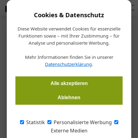
Cookies & Datenschutz
Diese Website verwendet Cookies für essenzielle
Startseite
/
Bauen
Funktionen sowie – mit Ihrer Zustimmung – für
Götterdämmerung der
Analyse und personalisierte Werbung.
Dämmbranche
Mehr Informationen finden Sie in unserer
Datenschutzerklärung
.
Christoph Hauzenberger, Österreichische Bauzeitung
08.05.2017, 16:59 Uhr
Alle akzeptieren
Ablehnen
Kreislaufwirtschaft, eine neue Normung und steigende
Rohstoffpreise – wir haben nachgefragt, was die
Dämmbranche aktuell bewegt und welche Themen die
Statistik
Personalisierte Werbung
Zukunft bestimmen werden.
Externe Medien