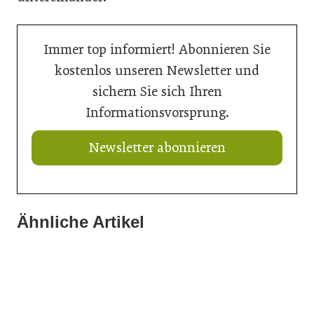
Immer top informiert! Abonnieren Sie
kostenlos unseren Newsletter und
sichern Sie sich Ihren
Informationsvorsprung.
Newsletter abonnieren
Ähnliche Artikel
21. Juli 2026
15. Juli 2026
Neuer Vorstand bei Austria Email
15. Juli 2026
Summertime-Sadness in der SHK-Branche
Das Bad im Wandel