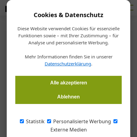
Cookies & Datenschutz
Diese Website verwendet Cookies für essenzielle
Startseite
/
Haustechnik
Funktionen sowie – mit Ihrer Zustimmung – für
Die anpassungsfähige Lösung
Analyse und personalisierte Werbung.
zur Nutzung erneuerbarer
Mehr Informationen finden Sie in unserer
Datenschutzerklärung
.
Energien
Alle akzeptieren
Redaktion
02.09.2015, 09:20 Uhr
Ablehnen
In Geothermie- und Solaranlagen von Ein- und
Zweifamilienhäusern muss die Energie vor allem effizient
Statistik
Personalisierte Werbung
genutzt werden, um sich an die Bedürfnisse der Kunden
Externe Medien
anzupassen. Deshalb bringt Wilo eine Nassläufer-