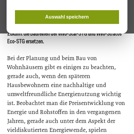
Umwälzpumpe auf den Markt, die sich durch ihre
Anpassungsfähigkeit auszeichnet und vor allem
kosteneffizient ist. Die Hocheffizienzpumpe Wilo-Yonos PICO-
Auswahl speichern
STG, mit einem Energieeffizienzindex (EEI) ≤ 0.23, wird in
Zukunft die Baureihen der Wilo-Star-STG und Wilo-Stratos
Eco-STG ersetzen.
Bei der Planung und beim Bau von
Wohnhäusern gibt es einiges zu beachten,
gerade auch, wenn den späteren
Hausbewohnern eine nachhaltige und
umweltfreundliche Energienutzung wichtig
ist. Beobachtet man die Preisentwicklung von
Energie und Rohstoffen in den vergangenen
Jahren, gerade auch unter dem Aspekt der
vieldiskutierten Energiewende, spielen