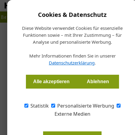
Cookies & Datenschutz
Betrieb
Markt
Planen
Bauen
Fertigen
Bau- + Werk
Diese Website verwendet Cookies für essenzielle
Funktionen sowie – mit Ihrer Zustimmung – für
Starts
Analyse und personalisierte Werbung.
Neue Geschäfts
Mehr Informationen finden Sie in unserer
Datenschutzerklärung
.
Redaktion Gebäudeinstallation
Alle akzeptieren
Ablehnen
Dirk Lückemann wird als Bereichsleiter für 
Bußmann ersetzt. Sie wird nun das Unterneh
Ueberschär führen.
Statistik
Personalisierte Werbung
Externe Medien
Nach 24 Jahren als Geschäftsführe
vollendetem 65. Lebensjahr wird 