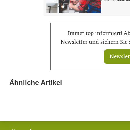
Immer top informiert! A
Newsletter und sichern Sie
Newslet
15. Juli 2026
Summertime-Sa
Ähnliche Artikel
21. Juli 2026
Neuer Vorstand bei Austria Email
Branche