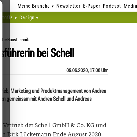
Meine Branche
Newsletter
E-Paper
Podcast
Media
stoffe
Design
eite
/
Haustechnik
führerin bei Schell
09.06.2020, 17:06 Uhr
Vertrieb, Marketing und Produktmanagement von Andrea
men gemeinsam mit Andrea Schell und Andreas
r Vertrieb der Schell GmbH & Co. KG und
sich Dirk Lückemann Ende August 2020