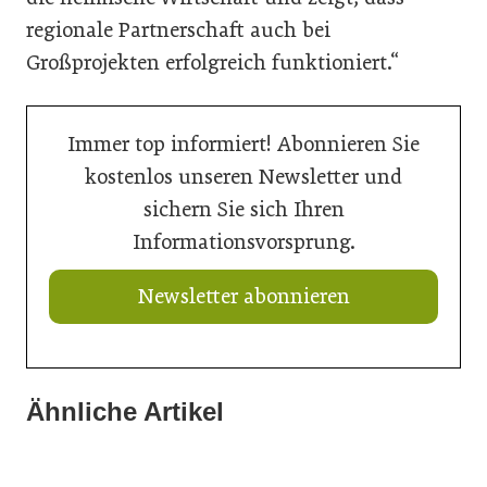
regionale Partnerschaft auch bei
Großprojekten erfolgreich funktioniert.“
Immer top informiert! Abonnieren Sie
kostenlos unseren Newsletter und
sichern Sie sich Ihren
Informationsvorsprung.
Newsletter abonnieren
Ähnliche Artikel
21. Juli 2026
15. Juli 2026
Neuer Vorstand bei Austria Email
15. Juli 2026
Summertime-Sadness in der SHK-Branche
Das Bad im Wandel