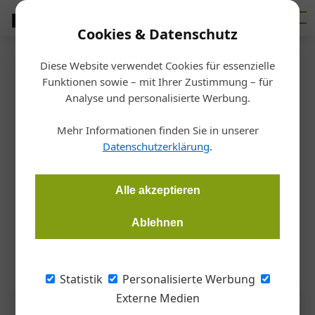
Cookies & Datenschutz
Diese Website verwendet Cookies für essenzielle
Startseite
/
Haustechnik
Funktionen sowie – mit Ihrer Zustimmung – für
Sanitärgroßhandel
Analyse und personalisierte Werbung.
ÖAG und Traussnigg heben ab
Mehr Informationen finden Sie in unserer
Datenschutzerklärung
.
Redaktion
24.05.2026, 12:11 Uhr
Alle akzeptieren
Der Flughafen Wien errichtet ein neues Logistikzentrum. An
dem Projekt beteiligt: Sanitärgroßhändler ÖAG und das
Ablehnen
Installationsunternehmen Traussnigg.
Statistik
Personalisierte Werbung
Externe Medien