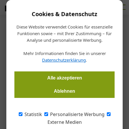
Cookies & Datenschutz
Diese Website verwendet Cookies für essenzielle
Startseite
/
Haustechnik
Funktionen sowie – mit Ihrer Zustimmung – für
Sanitär
Analyse und personalisierte Werbung.
Silvia Schneider wirbt für
Mehr Informationen finden Sie in unserer
Geberit
Datenschutzerklärung
.
Redaktion
27.01.2026, 10:00 Uhr
Alle akzeptieren
Ablehnen
Der Sanitärhersteller Geberit startet seine neue
Werbekampagne mit der TV-Moderation Silvia Schneider.
Statistik
Personalisierte Werbung
Externe Medien