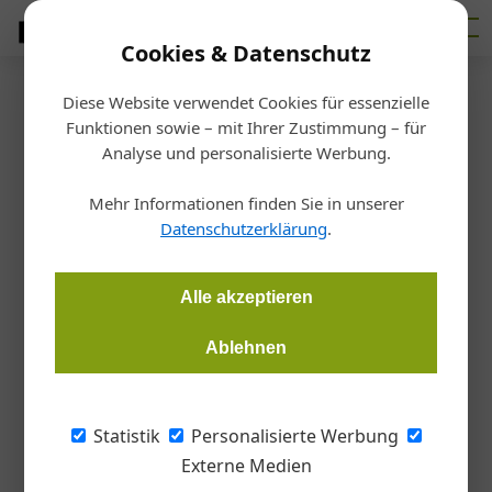
Cookies & Datenschutz
Diese Website verwendet Cookies für essenzielle
Startseite
/
Haustechnik
Funktionen sowie – mit Ihrer Zustimmung – für
Werit und Vitra schließen
Analyse und personalisierte Werbung.
Partnerschaft
Mehr Informationen finden Sie in unserer
Datenschutzerklärung
.
Redaktion Gebäudeinstallation
06.02.2017, 12:42 Uhr
Alle akzeptieren
Der Sanitärtechnik-Spezialist Werit und der Keramikhersteller
Ablehnen
Vitra bündeln ihre Kompetenzen und haben vier Hygiene-WC-
Komplettpakete in unterschiedlichen Preiskategorien auf den
Markt gebracht
Statistik
Personalisierte Werbung
Externe Medien
Das Produktbundle wurde für Wand-WCs mit