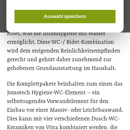
Bidetfunktion konzipiert und kombiniert
hochwertige Technik mit innovativem Design.
Auswahl speichern
Das moderne Hygiene-WC vereint Toilette und
Bidet, was die Intimhygiene mit Wasser
ermöglicht. Diese WC-/ Bidet-Kombination
wird dem steigenden Reinlichkeitsempfinden
gerecht und gehört daher zunehmend zur
gehobenen Grundausstattung im Haushalt.
Die Komplettpakete beinhalten zum einen das
Jomotech Hygiene-WC-Element – ein
selbsttragendes Vorwandelement für den
Einbau vor einer Massiv- oder Leichtbauwand.
Dies kann mit vier verschiedenen Dusch-WC-
Keramiken von Vitra kombiniert werden: die