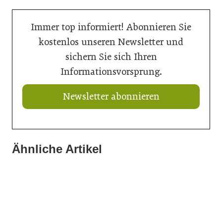
Immer top informiert! Abonnieren Sie
kostenlos unseren Newsletter und
sichern Sie sich Ihren
Informationsvorsprung.
Newsletter abonnieren
Ähnliche Artikel
21. Juli 2026
15. Juli 2026
Neuer Vorstand bei Austria Email
15. Juli 2026
Summertime-Sadness in der SHK-Branche
Das Bad im Wandel