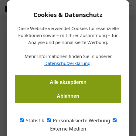
Cookies & Datenschutz
Diese Website verwendet Cookies für essenzielle
Startseite
/
Heizung
Funktionen sowie – mit Ihrer Zustimmung – für
Die Wärme kommt aus der
Analyse und personalisierte Werbung.
Wand
Mehr Informationen finden Sie in unserer
Datenschutzerklärung
.
Gernot Paul Wagner
06.06.2026, 11:26 Uhr
Alle akzeptieren
Design, Komfort und Wärme verschmelzen zu einem Element.
Ablehnen
Mit der neuen Lico Heat+Wall entsteht eine Wandlösung, die
Räume gestaltet und zugleich beheizt – unsichtbar integriert
und sehr effizient.
Statistik
Personalisierte Werbung
Externe Medien