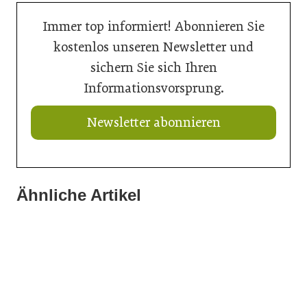
Immer top informiert! Abonnieren Sie
kostenlos unseren Newsletter und
sichern Sie sich Ihren
Informationsvorsprung.
Newsletter abonnieren
Ähnliche Artikel
14. Juli 2026
14. Juli 2026
Mehr Effizienz, weniger Stillstand mit iQ
14. Juli 2026
Digitale Inspiration für kreative Oberflächen
Bunte Beete für die Landesgartenschau Neuss