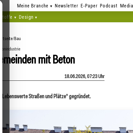
Meine Branche
Newsletter
E-Paper
Podcast
Media
stoffe
Design
artseite
/
Bau
tonindustrie
emeinden mit Beton
18.06.2026, 07:23 Uhr
ive „Lebenswerte Straßen und Plätze“ gegründet.