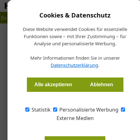
Cookies & Datenschutz
Betrieb
Markt
Planen
Bauen
Fertigen
Bau- + Werk
Diese Website verwendet Cookies für essenzielle
Funktionen sowie – mit Ihrer Zustimmung – für
St
Analyse und personalisierte Werbung.
Be
Lebenswerte G
Mehr Informationen finden Sie in unserer
Datenschutzerklärung
.
Redaktion
Alle akzeptieren
Ablehnen
Die heimische Betonindustrie hat die Initiat
Statistik
Personalisierte Werbung
Externe Medien