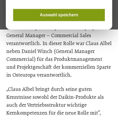
von 2015 bis 2017 als Managing Director
Tschechische Republik. Von April 2017 bis
Auswahl speichern
März 2018 war er im Daikin Airconditioning
Central Europe Headquarter als Deputy
General Manager – Commercial Sales
verantwortlich. In dieser Rolle war Claus Albel
neben Daniel Winch (General Manager
Commercial) für das Produktmanagement
und Projektgeschäft der kommerziellen Sparte
in Osteuropa verantwortlich.
„Claus Albel bringt durch seine guten
Kenntnisse sowohl der Daikin-Produkte als
auch der Vertriebsstruktur wichtige
Kernkompetenzen für die neue Rolle mit“,