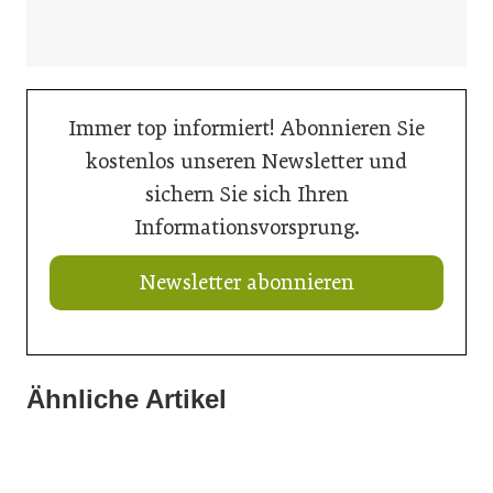
Immer top informiert! Abonnieren Sie
kostenlos unseren Newsletter und
sichern Sie sich Ihren
Informationsvorsprung.
Newsletter abonnieren
Ähnliche Artikel
21. Juli 2026
21. Juli 2026
Ringer mit neuem Schalungskit für Brücken
21. Juli 2026
Neuer Vorstand bei Austria Email
Doka liefert Maßarbeit für Wiener U-Bahn-Ausbau