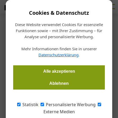
Cookies & Datenschutz
Diese Website verwendet Cookies für essenzielle
Startseite
/
Bauen
Funktionen sowie – mit Ihrer Zustimmung – für
Neu im Daikin-Team
Analyse und personalisierte Werbung.
Mehr Informationen finden Sie in unserer
Redaktion Gebäudeinstallation
12.04.2018, 08:49 Uhr
Datenschutzerklärung
.
Bei Daikin übernimmt Claus Albel die Position des General
Alle akzeptieren
Sales Manager Austria. Er teilt sich diese Aufgabe mit Klaus
Koller.
Ablehnen
Claus Albel ist bereits seit 2004 im
Statistik
Personalisierte Werbung
Unternehmen tätig – unter anderem von 2014
Externe Medien
bis 2015 als Managing Director Rumänien und