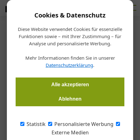
Cookies & Datenschutz
Diese Website verwendet Cookies für essenzielle
Startseite
/
Bauen
Funktionen sowie – mit Ihrer Zustimmung – für
Neue Standards beim
Analyse und personalisierte Werbung.
Fenstereinbau
Mehr Informationen finden Sie in unserer
Datenschutzerklärung
.
Redaktion
09.01.2015, 08:45 Uhr
Alle akzeptieren
Fensterkonstruktionen haben sich in den vergangenen Jahren
Ablehnen
gerade im Bereich der Energieeffizienz enorm verbessert und
zu Hightechprodukten am Bau entwickelt. Diese
ausgeklügelten Fenstersysteme können aber ihre
Statistik
Personalisierte Werbung
hervorragenden Eigenschaften hinsichtlich der Wärme- und
Externe Medien
Schalldämmung nur dann entfalten, wenn sie auch