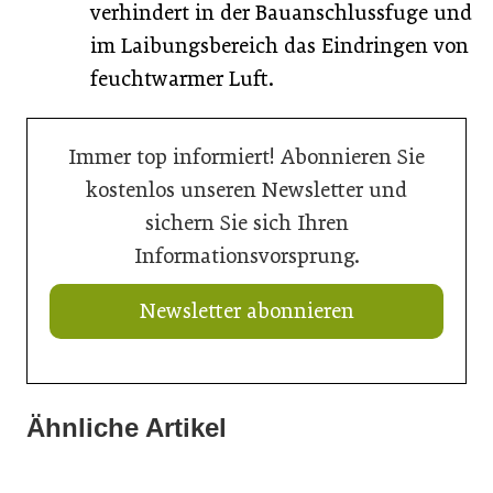
verhindert in der Bauanschlussfuge und
im Laibungsbereich das Eindringen von
feuchtwarmer Luft.
Immer top informiert! Abonnieren Sie
kostenlos unseren Newsletter und
sichern Sie sich Ihren
Informationsvorsprung.
Newsletter abonnieren
Ähnliche Artikel
21. Juli 2026
21. Juli 2026
Ringer mit neuem Schalungskit für Brücken
11. Juli 2026
Doka liefert Maßarbeit für Wiener U-Bahn-Ausbau