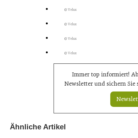
© Velux
© Velux
© Velux
© Velux
Immer top informiert! A
Newsletter und sichern Sie
Newslet
21. Juli 2026
21. Juli 2026
Ringer mit neuem Schalungskit für
Doka liefert Ma
Ähnliche Artikel
Brücken
Bahn-Ausbau