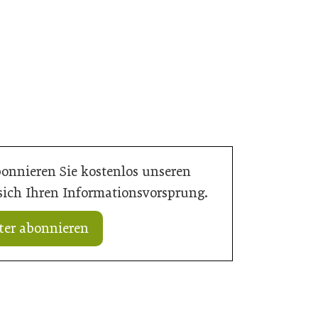
bonnieren Sie kostenlos unseren
 sich Ihren Informationsvorsprung.
ter abonnieren
11. Juli 2026
ßarbeit für Wiener U-
Wiener U-Bahn-Ausbau: Durchbruch
geschafft