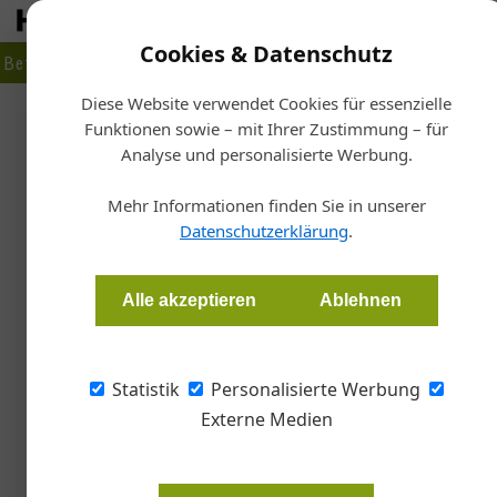
Cookies & Datenschutz
Betrieb
Markt
Planen
Bauen
Fertigen
Bau- + Werk
Diese Website verwendet Cookies für essenzielle
Funktionen sowie – mit Ihrer Zustimmung – für
Sta
Analyse und personalisierte Werbung.
Tage
Optimale Fenster
Mehr Informationen finden Sie in unserer
Datenschutzerklärung
.
Redaktion Dach Wand
Alle akzeptieren
Ablehnen
ÖNorm EN 17037 bildet den aktuellen Stand d
legt statt konkreter Angaben zu Architekturl
Statistik
Personalisierte Werbung
Innenraum fest.
Externe Medien
Wir verbringen 90 Prozent unserer 