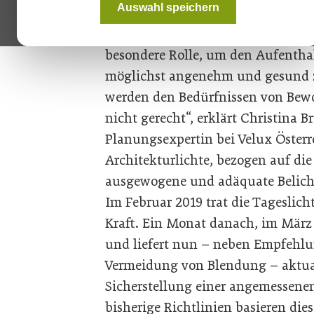
Auswahl speichern
in diesen Gebäuden eine Verbindu
Versorgung des Innenraums mit aus
besondere Rolle, um den Aufenth
möglichst angenehm und gesund zu
werden den Bedürfnissen von Bewo
nicht gerecht“, erklärt Christina 
Planungsexpertin bei Velux Österre
Architekturlichte, bezogen auf die
ausgewogene und adäquate Belic
Im Februar 2019 trat die Tageslic
Kraft. Ein Monat danach, im März 
und liefert nun – neben Empfehl
Vermeidung von Blendung – aktuali
Sicherstellung einer angemessenen
bisherige Richtlinien basieren die