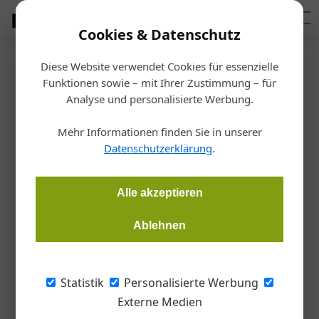
Cookies & Datenschutz
Diese Website verwendet Cookies für essenzielle
Startseite
/
Bauen
Funktionen sowie – mit Ihrer Zustimmung – für
Pavillon mit Dreh
Analyse und personalisierte Werbung.
Mehr Informationen finden Sie in unserer
Redaktion
13.04.2017, 08:12 Uhr
Datenschutzerklärung
.
Seit März 2016 steht im Garten des Shangri-La-Hotels in
Alle akzeptieren
Singapur ein Pavillon aus Holz. Vorbild für den Entwurf war
eine Orchideenknospe. Dessen Freiformentwurf in eine
Ablehnen
definierte geometrische Struktur zu übersetzen führte zu
einer ungewöhnlichen Umkehrung des
Bemessungsprozesses. Die zunächst vereinfachte Lösung
Statistik
Personalisierte Werbung
ermöglichte dennoch ein perfektes Ergebnis. Als Bausatz
Externe Medien
gefertigt, ging der Pavillon von Deutschland im Container in