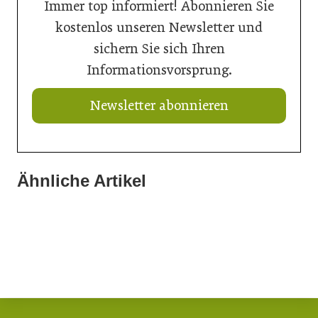
Immer top informiert! Abonnieren Sie
kostenlos unseren Newsletter und
sichern Sie sich Ihren
Informationsvorsprung.
Newsletter abonnieren
Ähnliche Artikel
21. Juli 2026
21. Juli 2026
Ringer mit neuem Schalungskit für Brücken
14. Juli 2026
Doka liefert Maßarbeit für Wiener U-Bahn-Ausbau
Bunte Beete für die Landesgartenschau Neuss