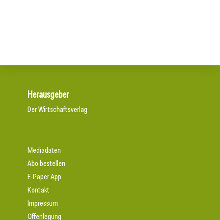
11. Juli 2026
Doka liefert Maßarbeit für Wiener U-Bahn-Ausbau
Wiener U-Bahn-Ausbau: Durchbruch geschafft
Herausgeber
Der Wirtschaftsverlag
Mediadaten
Abo bestellen
E-Paper App
Kontakt
Impressum
Offenlegung