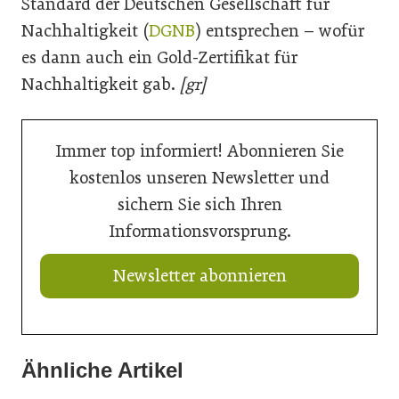
Standard der Deutschen Gesellschaft für
Nachhaltigkeit (
DGNB
) entsprechen – wofür
es dann auch ein Gold-Zertifikat für
Nachhaltigkeit gab.
[gr]
Immer top informiert! Abonnieren Sie
kostenlos unseren Newsletter und
sichern Sie sich Ihren
Informationsvorsprung.
Newsletter abonnieren
Ähnliche Artikel
21. Juli 2026
21. Juli 2026
Ringer mit neuem Schalungskit für Brücken