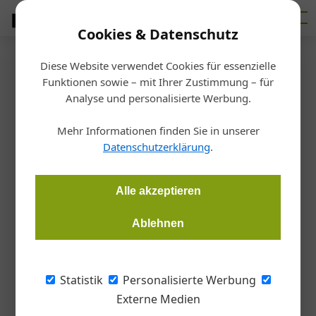
Cookies & Datenschutz
Diese Website verwendet Cookies für essenzielle
Startseite
/
Bauen
Funktionen sowie – mit Ihrer Zustimmung – für
Spindeltreppe
Analyse und personalisierte Werbung.
Markante Verbindung
Mehr Informationen finden Sie in unserer
Datenschutzerklärung
.
Redaktion Metall
23.09.2021, 16:04 Uhr
Alle akzeptieren
Im futuristischen Neubau des Axel Springer Verlages in Berlin
werden drei Etagen durch eine eindrucksvolle stählerne
Ablehnen
Wendeltreppe verbunden.
Statistik
Personalisierte Werbung
Mit dem neuen Gebäude und seinen radikal
Externe Medien
flexiblen Flächen hat das deutsche