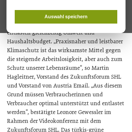
Direkte Investitionen in die
Heizungsmodernisierung beleben nicht nur
Auswahl speichern
Konjunktur und Steueraufkommen, sondern
entlasten gleichzeitig Umwelt und
Haushaltsbudget. „Praxisnaher und leistbarer
Klimaschutz ist das wirksamste Mittel gegen
die steigende Arbeitslosigkeit, aber auch zum
Schutz unserer Lebensräume“, so Martin
Hagleitner, Vorstand des Zukunftsforum SHL
und Vorstand von Austria Email. „Aus diesem
Grund müssen Verbraucherinnen und
Verbraucher optimal unterstützt und entlastet
werden“, bestätigte Leonore Gewessler im
Rahmen der Videokonferenz mit dem
Zukunftsforum SHL. Das türkis-grüne