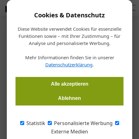
Cookies & Datenschutz
Diese Website verwendet Cookies für essenzielle
Startseite
/
Bauen
Funktionen sowie – mit Ihrer Zustimmung – für
Zukunftsforum SHL lässt nicht
Analyse und personalisierte Werbung.
locker
Mehr Informationen finden Sie in unserer
Datenschutzerklärung
.
Redaktion Gebäudeinstallation
11.05.2020, 08:23 Uhr
Alle akzeptieren
Eines der zentralen SHL-Aufgabengebiete ist kontinuierliches
Ablehnen
Lobbying für unsere Branche in Regierungskreisen, wie etwa
im Rahmen des kürzlich stattgefundenen Online-Gesprächs
mit Bundesministerin Leonore Gewessler zum "9-Punkte-Plan
Statistik
Personalisierte Werbung
der Wärmewirtschaft",
Externe Medien