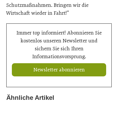
Schutzmaßnahmen. Bringen wir die
Wirtschaft wieder in Fahrt!“
Immer top informiert! Abonnieren Sie
kostenlos unseren Newsletter und
sichern Sie sich Ihren
Informationsvorsprung.
Newsletter abonnieren
Ähnliche Artikel
21. Juli 2026
21. Juli 2026
Ringer mit neuem Schalungskit für Brücken
21. Juli 2026
Neuer Vorstand bei Austria Email
Doka liefert Maßarbeit für Wiener U-Bahn-Ausbau