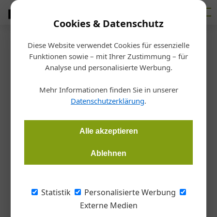
Cookies & Datenschutz
Diese Website verwendet Cookies für essenzielle
Startseite
/
Ausbildung
Funktionen sowie – mit Ihrer Zustimmung – für
Preisverleihung
Analyse und personalisierte Werbung.
Vom Sideboard bis zum Holz-
Mehr Informationen finden Sie in unserer
Schi
Datenschutzerklärung
.
Gudrun Haigermoser
24.05.2022, 14:17 Uhr
Alle akzeptieren
Ablehnen
Die Gewinner des heurigen HTK-Awards, verliehen an die
Absolventen des Holztechnikum Kuchl, überzeugten die Jury
in vielerlei Hinsicht. Im Bild Mikkel Jakobsen und Quirin Vogl
Statistik
Personalisierte Werbung
(v.l.): Sie gewannen mit ihrem Projekt den HTK Award in Gold
Externe Medien
2022.