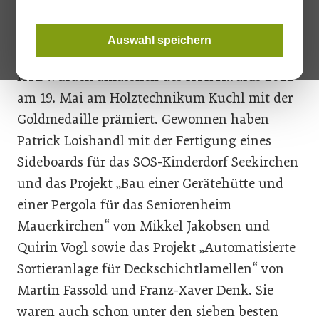
Jeweils zwei Abschlussarbeiten aus der
Auswahl speichern
Fachschule und zwei Diplomarbeiten aus der
HTL wurden anlässlich des HTK-Awards 2022
am 19. Mai am Holztechnikum Kuchl mit der
Goldmedaille prämiert. Gewonnen haben
Patrick Loishandl mit der Fertigung eines
Sideboards für das SOS-Kinderdorf Seekirchen
und das Projekt „Bau einer Gerätehütte und
einer Pergola für das Seniorenheim
Mauerkirchen“ von Mikkel Jakobsen und
Quirin Vogl sowie das Projekt „Automatisierte
Sortieranlage für Deckschichtlamellen“ von
Martin Fassold und Franz-Xaver Denk. Sie
waren auch schon unter den sieben besten