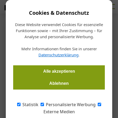
Cookies & Datenschutz
Diese Website verwendet Cookies für essenzielle
Startseite
/
Bau
Funktionen sowie – mit Ihrer Zustimmung – für
Gastkommentar
Analyse und personalisierte Werbung.
Bauen neu denken – oder:
Mehr Informationen finden Sie in unserer
Warum Qualifikation zur
Datenschutzerklärung
.
Chefsache wird
Alle akzeptieren
Redaktion
10.06.2026, 13:24 Uhr
Ablehnen
Statistik
Personalisierte Werbung
Externe Medien