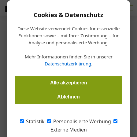
Cookies & Datenschutz
Diese Website verwendet Cookies für essenzielle
Startseite
/
Betrieb
Funktionen sowie – mit Ihrer Zustimmung – für
Das Wegschaffen von
Analyse und personalisierte Werbung.
Abbruch- und Aushubmaterial
Mehr Informationen finden Sie in unserer
Datenschutzerklärung
.
Thomas Kurz
19.03.2019, 14:19 Uhr
Alle akzeptieren
Die Frage, wer Abfall „wegschaffen“ darf und wie dies bei
Ablehnen
Ausschreibungen nach dem ­Bundesvergabegesetz (BVergG)
nachzuweisen ist, wird oft als nebensächlich betrachtet.
Statistik
Personalisierte Werbung
Diese Fragestellung ist erstens kompliziert,
Externe Medien
weil zur Beantwortung Abfallwirtschaftsrecht,