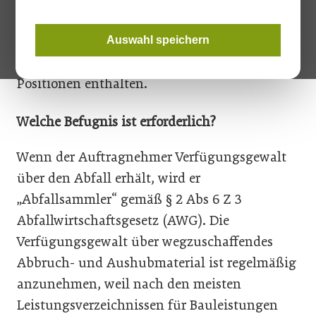
Gewerberecht, Zivilrecht und Vergaberecht zu
betrachten sind. Zweitens ist sie ­wichtig, weil
Auswahl speichern
fast alle Bauausschreibungen entsprechende
Positionen enthalten.
Welche Befugnis ist erforderlich?
Wenn der Auftragnehmer Verfügungsgewalt
über den Abfall erhält, wird er
„Abfallsammler“ gemäß § 2 Abs 6 Z 3
Abfallwirtschafts­gesetz (AWG). Die
Verfügungsgewalt über wegzuschaffendes
Abbruch- und Aushubmaterial ist regelmäßig
anzunehmen, weil nach den ­meisten
Leistungsverzeichnissen für Bauleistungen