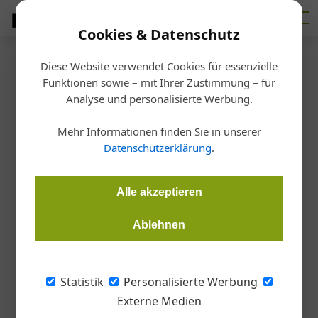
Cookies & Datenschutz
Diese Website verwendet Cookies für essenzielle
Startseite
/
Betrieb
Funktionen sowie – mit Ihrer Zustimmung – für
Klarheit bei der
Analyse und personalisierte Werbung.
Liegenschaftsbewertung
Mehr Informationen finden Sie in unserer
Datenschutzerklärung
.
Redaktion Bauzeitung
03.04.2019, 13:10 Uhr
Alle akzeptieren
Bauwerke sind auf statisch sichere Untergrundstrukturen
Ablehnen
angewiesen und fordern daher korrekt ausgeführte
Erdarbeiten. Eine aktuelle europäische Normen-Serie sichert
spezifisches Wissen.
Statistik
Personalisierte Werbung
Externe Medien
Wer sich für den Erwerb von bebauten oder