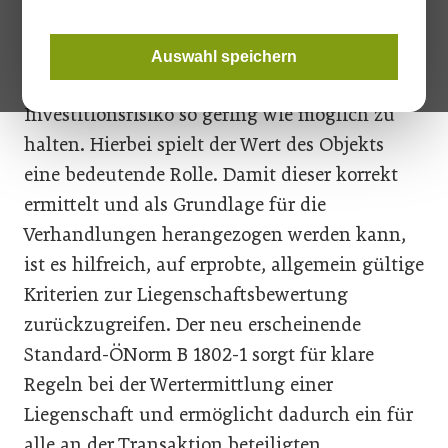
unbebauten Liegenschaften als Anlageobjekt
oder für den Eigengebrauch interessiert, hat
Auswahl speichern
auch ein berechtigtes Interesse daran, das
Investitionsrisiko so gering wie möglich zu
halten. Hierbei spielt der Wert des Objekts
eine bedeutende Rolle. Damit dieser korrekt
ermittelt und als Grundlage für die
Verhandlungen herangezogen werden kann,
ist es hilfreich, auf erprobte, allgemein gültige
Kriterien zur Liegenschaftsbewertung
zurückzugreifen. Der neu erscheinende
Standard-ÖNorm B 1802-1 sorgt für klare
Regeln bei der Wertermittlung einer
Liegenschaft und ermöglicht dadurch ein für
alle an der Transaktion beteiligten