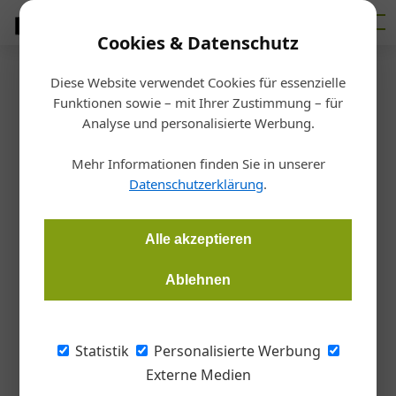
Cookies & Datenschutz
Diese Website verwendet Cookies für essenzielle
Startseite
/
Bau- + Werkstoffe
Funktionen sowie – mit Ihrer Zustimmung – für
Führungswechsel
Analyse und personalisierte Werbung.
Neue Geschäftsführung bei
Mehr Informationen finden Sie in unserer
Sto-Österreich
Datenschutzerklärung
.
Redaktion COLOR
01.12.2025, 14:48 Uhr
Alle akzeptieren
Ablehnen
Nach einem knappen Vierteljahrhundert an der Spitze der Sto
Ges.m.b.H. übergibt Walter Wiedenbauer zum Jahreswechsel
2026 die Geschäftsführung an Erwin Truskaller, der den
Statistik
Personalisierte Werbung
Erfolgskurs des Unternehmens, als Technologieführer im
Externe Medien
Bereich Wärmedämmung, fortsetzen wird.