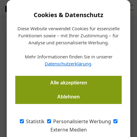
Cookies & Datenschutz
Diese Website verwendet Cookies für essenzielle
Startseite
/
Ausbildung
Funktionen sowie – mit Ihrer Zustimmung – für
Lehrlinge
Analyse und personalisierte Werbung.
Casting für den Bau
Mehr Informationen finden Sie in unserer
Datenschutzerklärung
.
Martin Hehemann
28.11.2024, 18:19 Uhr
Alle akzeptieren
Mit mehr als 500 Teilnehmern ist das 9. bundesweite Bau-
Lehrlings-Casting über die Bühne gegangen.
Ablehnen
Exakt 518 Jugendliche haben an Österreichs
Statistik
Personalisierte Werbung
Bauakademien die Chance wahrgenommen,
Externe Medien
sich für eine Baulehre zu präsentieren und ihr