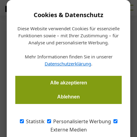
Cookies & Datenschutz
Diese Website verwendet Cookies für essenzielle
Startseite
/
Bau- + Werkstoffe
Funktionen sowie – mit Ihrer Zustimmung – für
Kreislaufwirtschaft
Analyse und personalisierte Werbung.
Recyclinganlage für EPS- und
Mehr Informationen finden Sie in unserer
XPS-Dämmstoffe im
Datenschutzerklärung
.
Vollbetrieb
Alle akzeptieren
Redaktion Handwerk + Bau
27.01.2026, 11:24 Uhr
Ablehnen
Austrotherm bringt seine österreichweit einzigartige
Statistik
Personalisierte Werbung
Recyclinganlage für EPS- und XPS-Dämmstoffe in den
Externe Medien
Vollbetrieb und arbeitet konsequent am Ausbau seiner