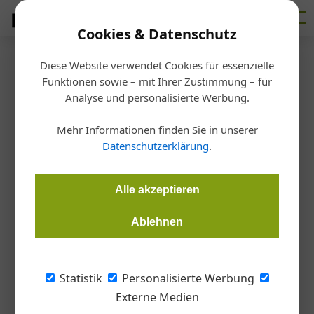
Cookies & Datenschutz
Diese Website verwendet Cookies für essenzielle
Startseite
/
Ausbildung
Funktionen sowie – mit Ihrer Zustimmung – für
Studierende im Wettbewerb
Analyse und personalisierte Werbung.
Mehr Informationen finden Sie in unserer
Redaktion Architektur & Bau Forum
02.11.2017, 17:31 Uhr
Datenschutzerklärung
.
Mehr als 300 Master- und Diplomarbeiten hat der Architekt
Alle akzeptieren
Manfred Berthold – seit 2009 außerordentlicher Professor am
Institut für Architektur und Entwerfen der TU Wien – in den
Ablehnen
vergangenen acht Jahren betreut. Dabei stellt sich stets die
Frage nach der Qualität der Leistungen der
Architekturabsolventen im außeruniversitären Vergleich –
Statistik
Personalisierte Werbung
genau diese universitätsübergreifende Qualitätsbewertung
Externe Medien
ist Grundlage des von Baunetz ausgelobten europaweiten